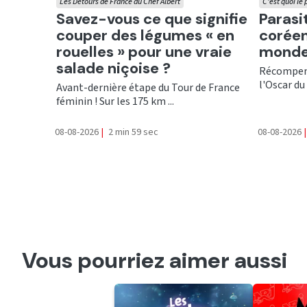
Les Détours de France du Chef Albert
C'est quoi le
Ecouter
Ecout
Savez-vous ce que signifie
Parasi
couper des légumes « en
coréen
rouelles » pour une vraie
monde
salade niçoise ?
Récompens
l'Oscar du 
Avant-dernière étape du Tour de France
féminin ! Sur les 175 km ...
08-08-2026
|
2 min 59 sec
08-08-2026
|
Vous pourriez aimer aussi