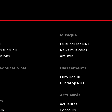
Musique
+
Le BlindTest NRJ
és sur NRJ+
News musicales
ssions
Artistes
couter NRJ+
Classements
Euro Hot 30
L'utratop NRJ
Actualités
ts
Actualités
ark
Concours