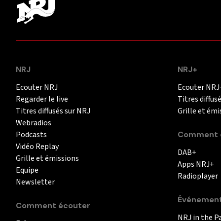
NRJ
NRJ+
Ecouter NRJ
Ecouter NRJ
Regarder le live
Titres diffus
Titres diffusés sur NRJ
Grille et émi
Webradios
Podcasts
Comment é
Vidéo Replay
DAB+
Grille et émissions
Apps NRJ+
Equipe
Radioplayer
Newsletter
Événemen
Comment écouter
NRJ in the P