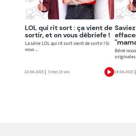
Ecouter
Ecout
LOL qui rit sort : ça vient de
Saviez
sortir, et on vous débriefe !
efface
"maman 
La série LOL qui rit sort vient de sortir ! Si
vous ...
Béné nous
originales 
22-04-2025
|
3 min 23 sec
18-04-2025
|
Ecouter