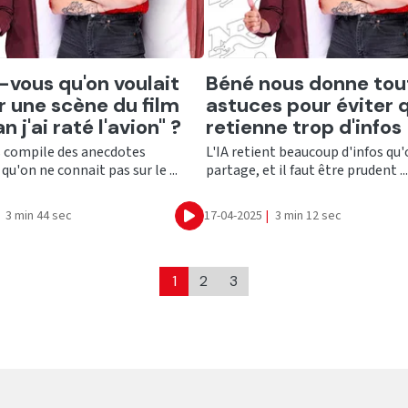
er
Ecouter
-vous qu'on voulait
Béné nous donne tou
r une scène du film
astuces pour éviter q
j'ai raté l'avion" ?
retienne trop d'infos 
 compile des anecdotes
L'IA retient beaucoup d'infos qu'
qu'on ne connait pas sur le ...
partage, et il faut être prudent ...
3 min 44 sec
17-04-2025
|
3 min 12 sec
Ecouter
1
2
3