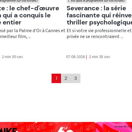
 programme sur vos écrans?
C'est quoi le programme sur vos écrans?
er
Ecouter
te : le chef-d'œuvre
Severance : la série
 qui a conquis le
fascinante qui réinve
 entier
thriller psychologiqu
é par la Palme d'Or à Cannes et
Et si votre vie professionnelle et
meilleur film, ...
privée ne se rencontraient ...
2 min 30 sec
07-08-2026
|
2 min 38 sec
1
2
3