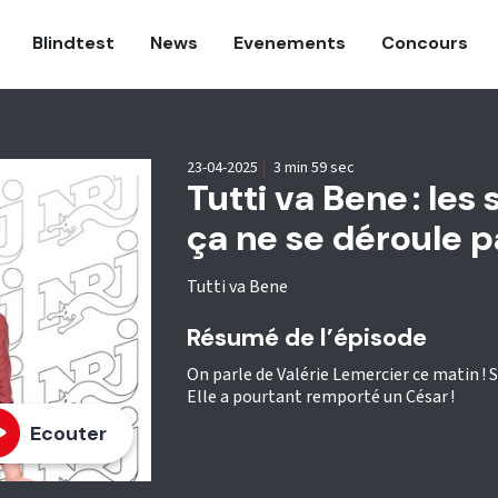
Blindtest
News
Evenements
Concours
23-04-2025
|
3 min 59 sec
Tutti va Bene : les
ça ne se déroule pa
Tutti va Bene
Résumé de l’épisode
On parle de Valérie Lemercier ce matin ! S
Elle a pourtant remporté un César !
Ecouter