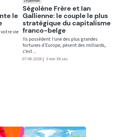
Le portrait
Ecouter
Ségolène Frère et Ian
nte le
Gallienne: le couple le plus
e
stratégique du capitalisme
franco-belge
 votre vie
Ils possèdent l'une des plus grandes
fortunes d'Europe, pèsent des milliards,
c’est ...
07-08-2026
|
3 min 36 sec