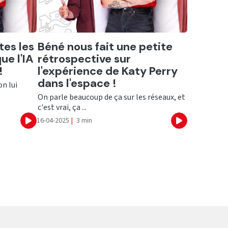
Ecouter
tes les
Béné nous fait une petite
ue l'IA
rétrospective sur
!
l'expérience de Katy Perry
dans l'espace !
on lui
On parle beaucoup de ça sur les réseaux, et
c'est vrai, ça ...
16-04-2025
|
3 min
Ecouter
Ecouter