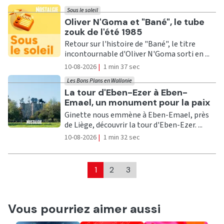
Sous le soleil
Ecouter
Oliver N'Goma et "Bané", le tube
zouk de l'été 1985
Retour sur l'histoire de "Bané", le titre
incontournable d'Oliver N'Goma sorti en ...
10-08-2026
|
1 min 37 sec
Les Bons Plans en Wallonie
Ecouter
La tour d'Eben-Ezer à Eben-
Emael, un monument pour la paix
Ginette nous emmène à Eben-Emael, près
de Liège, découvrir la tour d'Eben-Ezer. ...
10-08-2026
|
1 min 32 sec
1
2
3
Vous pourriez aimer aussi