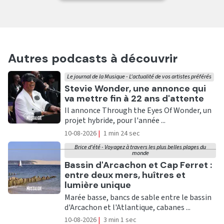
Autres podcasts à découvrir
Le journal de la Musique - L'actualité de vos artistes préférés
Ecouter
Stevie Wonder, une annonce qui
va mettre fin à 22 ans d'attente
Il annonce Through the Eyes Of Wonder, un
projet hybride, pour l'année ...
10-08-2026
|
1 min 24 sec
Brice d'été - Voyagez à travers les plus belles plages du
monde
Ecouter
Bassin d'Arcachon et Cap Ferret :
entre deux mers, huîtres et
lumière unique
Marée basse, bancs de sable entre le bassin
d'Arcachon et l'Atlantique, cabanes ...
10-08-2026
|
3 min 1 sec