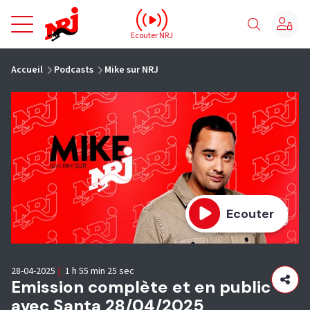
NRJ - Accueil
Ecouter NRJ
vous êtes ici
Accueil
Podcasts
Mike sur NRJ
Ecouter
28-04-2025
|
1 h 55 min 25 sec
Emission complète et en public
avec Santa 28/04/2025