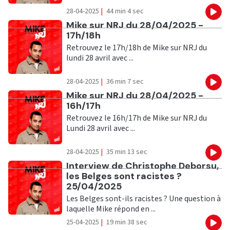
28-04-2025
|
44 min 4 sec
Eco
Ecouter
Mike sur NRJ du 28/04/2025 -
17h/18h
Retrouvez le 17h/18h de Mike sur NRJ du
lundi 28 avril avec ...
28-04-2025
|
36 min 7 sec
Eco
Ecouter
Mike sur NRJ du 28/04/2025 -
16h/17h
Retrouvez le 16h/17h de Mike sur NRJ du
Lundi 28 avril avec ...
28-04-2025
|
35 min 13 sec
Eco
Ecouter
Interview de Christophe Deborsu,
les Belges sont racistes ?
25/04/2025
Les Belges sont-ils racistes ? Une question à
laquelle Mike répond en ...
25-04-2025
|
19 min 38 sec
Eco