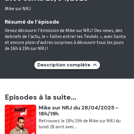
Mike sur NRJ
Résumé de l’épisode
Venez découvrir l'émission de Mike sur NRJ ! Des news, des
debriefs de l'actu, le « Faites entrer les Teubés », avec Santa
et encore plein d'autres surprises à découvrir tous les jours
de 16h à 19h sur NRJ !
Description complète
Episodes à la suite...
Ecouter
Mike sur NRJ du 28/04/2025 -
18h/19h
Retrouvez le 18h/19h de Mike sur NRJ du
lundi 28 avril avec ...