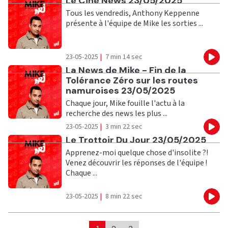
Ecouter
Le Ciné News 23/05/2025
Tous les vendredis, Anthony Keppenne
présente à l'équipe de Mike les sorties ...
23-05-2025
|
7 min 14 sec
Eco
Ecouter
La News de Mike - Fin de la
Tolérance Zéro sur les routes
namuroises 23/05/2025
Chaque jour, Mike fouille l'actu à la
recherche des news les plus ...
23-05-2025
|
3 min 22 sec
Eco
Ecouter
Le Trottoir Du Jour 23/05/2025
Apprenez-moi quelque chose d'insolite ?!
Venez découvrir les réponses de l'équipe !
Chaque ...
23-05-2025
|
8 min 22 sec
Eco