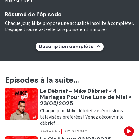
Mike sur NRJ
Résumé de l’épisode
Chaque jour, Mike propose une actualité insolite à compléter.
L'équipe trouvera-t-elle la réponse en 1 minute ?
Description complète
Episodes à la suite...
Ecouter
Le Débrief - Mike Débrief « 4
Mariages Pour Une Lune de Miel »
23/05/2025
Chaque jour, Mike débrief vos émissions
télévisées préférées ! Venez découvrir le
débrief ...
23-05-2025
|
2 min 19 sec
Eco