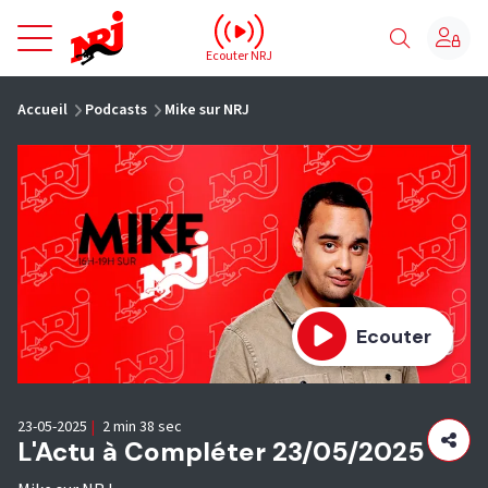
NRJ - Accueil
Ecouter NRJ
vous êtes ici
Accueil
Podcasts
Mike sur NRJ
Ecouter
23-05-2025
|
2 min 38 sec
L'Actu à Compléter 23/05/2025