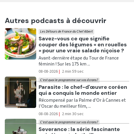
Autres podcasts à découvrir
Les Détours de France du Chef Albert
Ecouter
Savez-vous ce que signifie
couper des légumes « en rouelles
» pour une vraie salade niçoise ?
Avant-dernière étape du Tour de France
féminin ! Sur les 175 km ...
08-08-2026
|
2 min 59 sec
C'est quoi le programme sur vos écrans?
Ecouter
Parasite : le chef-d'œuvre coréen
qui a conquis le monde entier
Récompensé par la Palme d'Or à Cannes et
l'Oscar du meilleur film, ...
08-08-2026
|
2 min 30 sec
C'est quoi le programme sur vos écrans?
Ecouter
Severance : la série fascinante