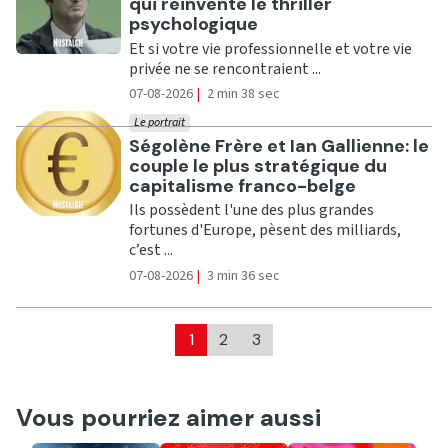
qui réinvente le thriller
psychologique
Et si votre vie professionnelle et votre vie
privée ne se rencontraient ...
07-08-2026
|
2 min 38 sec
Le portrait
Ecouter
Ségolène Frère et Ian Gallienne: le
couple le plus stratégique du
capitalisme franco-belge
Ils possèdent l'une des plus grandes
fortunes d'Europe, pèsent des milliards,
c’est ...
07-08-2026
|
3 min 36 sec
1
2
3
Vous pourriez aimer aussi