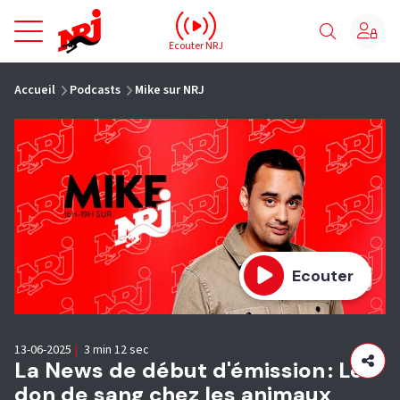
NRJ - Accueil
Ecouter NRJ
vous êtes ici
Accueil
Podcasts
Mike sur NRJ
Ecouter
13-06-2025
|
3 min 12 sec
La News de début d'émission : Le
don de sang chez les animaux