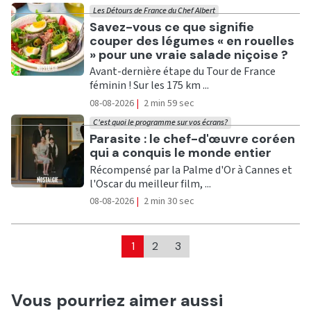
Les Détours de France du Chef Albert
Ecouter
Savez-vous ce que signifie
couper des légumes « en rouelles
» pour une vraie salade niçoise ?
Avant-dernière étape du Tour de France
féminin ! Sur les 175 km ...
08-08-2026
|
2 min 59 sec
C'est quoi le programme sur vos écrans?
Ecouter
Parasite : le chef-d'œuvre coréen
qui a conquis le monde entier
Récompensé par la Palme d'Or à Cannes et
l'Oscar du meilleur film, ...
08-08-2026
|
2 min 30 sec
1
2
3
Vous pourriez aimer aussi