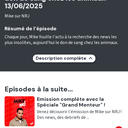
13/06/2025
Mike sur NRJ
Résumé de l’épisode
Chaque jour, Mike fouille l'actu à la recherche des news les
plus insolites, aujourd'hui le don de sang chez les animaux.
Description complète
Episodes à la suite...
Ecouter
Emission complète avec la
Spéciale "Grand Menteur" !
Venez découvrir l'émission de Mike sur NRJ !
Des news, des debriefs de ...