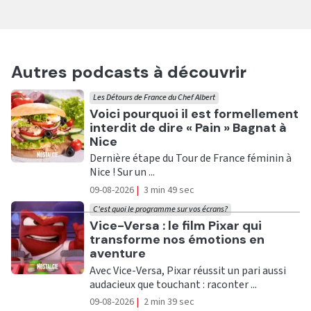
Autres podcasts à découvrir
Les Détours de France du Chef Albert
Ecouter
Voici pourquoi il est formellement
interdit de dire « Pain » Bagnat à
Nice
Dernière étape du Tour de France féminin à
Nice ! Sur un ...
09-08-2026
|
3 min 49 sec
C'est quoi le programme sur vos écrans?
Ecouter
Vice-Versa : le film Pixar qui
transforme nos émotions en
aventure
Avec Vice-Versa, Pixar réussit un pari aussi
audacieux que touchant : raconter ...
09-08-2026
|
2 min 39 sec