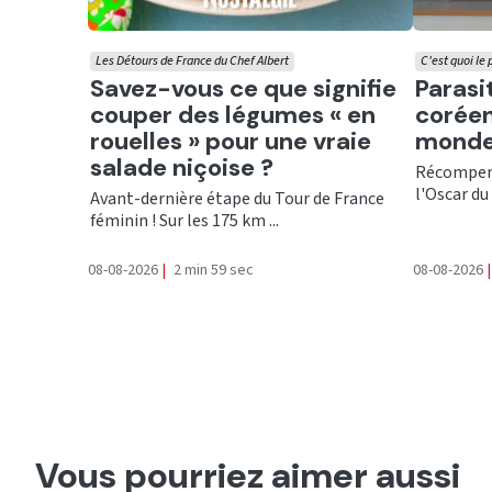
Les Détours de France du Chef Albert
C'est quoi le
Ecouter
Ecout
Savez-vous ce que signifie
Parasi
couper des légumes « en
coréen
rouelles » pour une vraie
monde
salade niçoise ?
Récompens
l'Oscar du 
Avant-dernière étape du Tour de France
féminin ! Sur les 175 km ...
08-08-2026
|
2 min 59 sec
08-08-2026
|
Vous pourriez aimer aussi