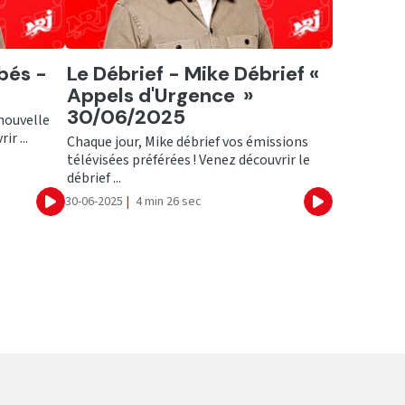
Ecouter
bés -
Le Débrief - Mike Débrief «
Appels d'Urgence »
30/06/2025
 nouvelle
ir ...
Chaque jour, Mike débrief vos émissions
télévisées préférées ! Venez découvrir le
débrief ...
30-06-2025
|
4 min 26 sec
Ecouter
Ecouter