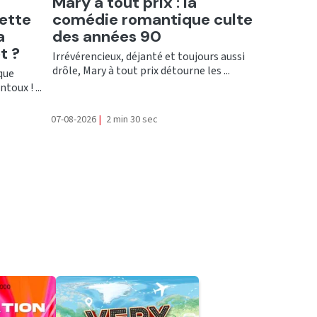
Ecouter
Mary à tout prix : la
cette
comédie romantique culte
a
des années 90
t ?
Irrévérencieux, déjanté et toujours aussi
drôle, Mary à tout prix détourne les ...
que
oux ! ...
07-08-2026
|
2 min 30 sec