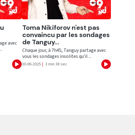
Ecouter
au
Toma Nikiforov n'est pas
convaincu par les sondages
de Tanguy...
tage avec
..
Chaque jour, à 7h45, Tanguy partage avec
vous les sondages insolites qu’il ...
30-06-2025
|
3 min 38 sec
Ecouter
Ecouter