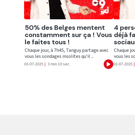
Ecouter
Ecout
50% des Belges mentent
4 pers
constamment sur ça ! Vous
déjà f
le faites tous !
sociaux
Chaque jour, à 7h45, Tanguy partage avec
Chaque jou
vous les sondages insolites qu’il ...
vous les so
03-07-2025
|
3 min 10 sec
02-07-2025
|
Ecouter