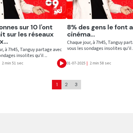
er
Ecouter
onnes sur 10 l'ont
8% des gens le font 
ait sur les réseaux
cinéma...
...
Chaque jour, à 7h45, Tanguy par
vous les sondages insolites qu’il .
r, à 7h45, Tanguy partage avec
ndages insolites qu’il ...
2 min 51 sec
01-07-2025
|
2 min 58 sec
Ecouter
1
2
3