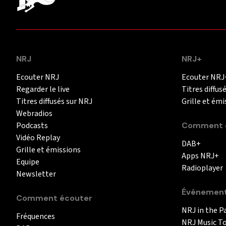
NRJ
NRJ+
Ecouter NRJ
Ecouter NRJ
Regarder le live
Titres diffus
Titres diffusés sur NRJ
Grille et émi
Webradios
Podcasts
Comment é
Vidéo Replay
DAB+
Grille et émissions
Apps NRJ+
Equipe
Radioplayer
Newsletter
Événemen
Comment écouter
NRJ in the P
Fréquences
NRJ Music T