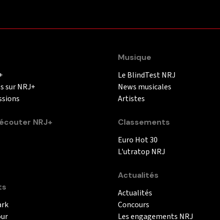
Musique
+
Le BlindTest NRJ
és sur NRJ+
News musicales
ssions
Artistes
couter NRJ+
Classements
Euro Hot 30
L'utratop NRJ
Actualités
ts
Actualités
ark
Concours
our
Les engagements NRJ