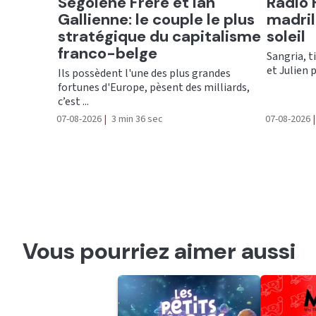
Ecouter
Ecout
Ségolène Frère et Ian
Radio 
Gallienne: le couple le plus
madril
stratégique du capitalisme
soleil
franco-belge
Sangria, t
et Julien 
Ils possèdent l'une des plus grandes
fortunes d'Europe, pèsent des milliards,
c’est ...
07-08-2026
|
3 min 36 sec
07-08-2026
|
Vous pourriez aimer aussi