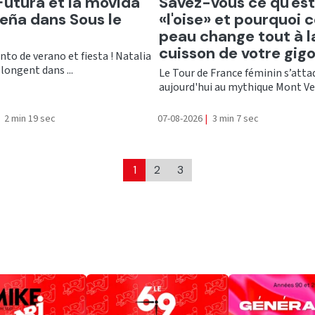
er
Ecouter
Futura et la movida
Savez-vous ce qu'est
eña dans Sous le
«l'oise» et pourquoi 
peau change tout à l
cuisson de votre gigo
into de verano et fiesta ! Natalia
plongent dans ...
Le Tour de France féminin s’atta
aujourd'hui au mythique Mont Vent
2 min 19 sec
07-08-2026
|
3 min 7 sec
1
2
3