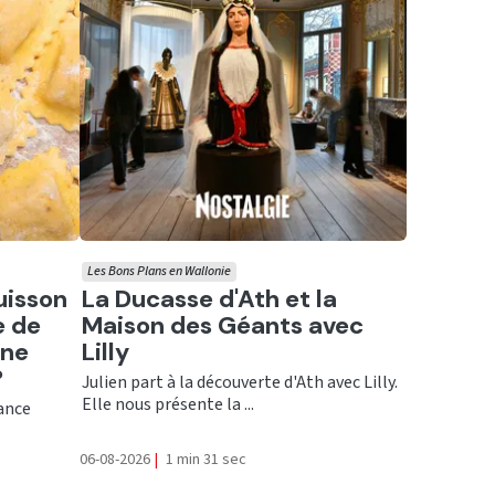
Les Bons Plans en Wallonie
Ecouter
uisson
La Ducasse d'Ath et la
e de
Maison des Géants avec
une
Lilly
?
Julien part à la découverte d'Ath avec Lilly.
Elle nous présente la ...
rance
06-08-2026
|
1 min 31 sec