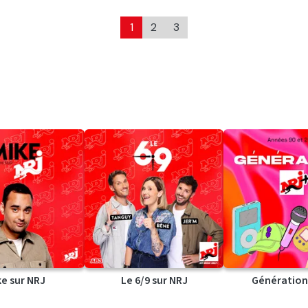
1
2
3
ke sur NRJ
Le 6/9 sur NRJ
Génération