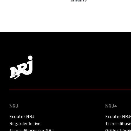
enfants
NRJ
NRJ+
Ecouter NRJ
Ecouter NRJ
Regarder le live
Titres diffus
Titres diffusés sur NRJ
Grille et émi