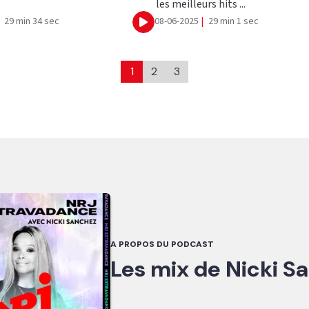
les meilleurs hits ...
29 min 34 sec
08-06-2025
|
29 min 1 sec
Ecouter
1
2
3
A PROPOS DU PODCAST
Les mix de Nicki S