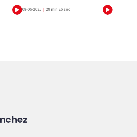
08-06-2025
|
28 min 26 sec
Ecouter
Ecouter
anchez