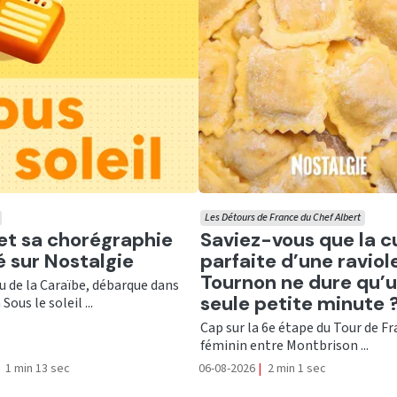
Les Détours de France du Chef Albert
er
Ecouter
 et sa chorégraphie
Saviez-vous que la c
té sur Nostalgie
parfaite d’une raviol
Tournon ne dure qu’
nu de la Caraïbe, débarque dans
seule petite minute 
Sous le soleil ...
Cap sur la 6e étape du Tour de F
féminin entre Montbrison ...
1 min 13 sec
06-08-2026
|
2 min 1 sec