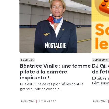
Le portrait
Sous le soleil
Ecouter
Ecout
Béatrice Vialle : une femme
DJ Gil
pilote à la carrière
de l'é
inspirante !
DJ Gil, ve
l'émission 
Elle est l’une de ces pionnières dont le
grand public ne connait ...
06-08-2026
|
3 min 24 sec
06-08-2026
|