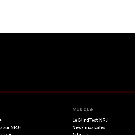
Musique
+
Le BlindTest NRJ
és sur NRJ+
News musicales
ssions
Artistes