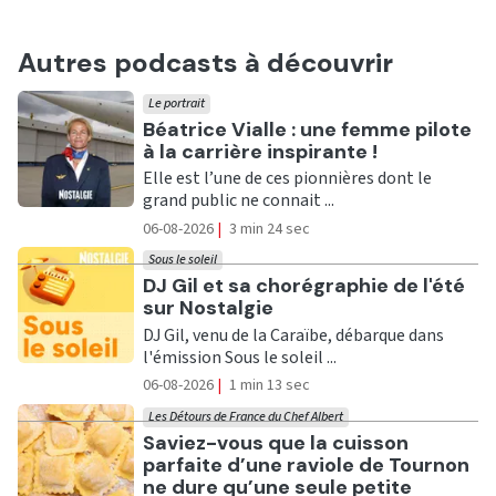
Autres podcasts à découvrir
Le portrait
Ecouter
Béatrice Vialle : une femme pilote
à la carrière inspirante !
Elle est l’une de ces pionnières dont le
grand public ne connait ...
06-08-2026
|
3 min 24 sec
Sous le soleil
Ecouter
DJ Gil et sa chorégraphie de l'été
sur Nostalgie
DJ Gil, venu de la Caraïbe, débarque dans
l'émission Sous le soleil ...
06-08-2026
|
1 min 13 sec
Les Détours de France du Chef Albert
Ecouter
Saviez-vous que la cuisson
parfaite d’une raviole de Tournon
ne dure qu’une seule petite