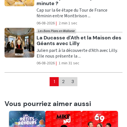
minute ?
Cap sur la 6e étape du Tour de France
féminin entre Montbrison ...
06-08-2026
|
2 min 1 sec
Les Bons Plans en Wallonie
Ecouter
La Ducasse d'Ath et la Maison des
Géants avec Lilly
Julien part à la découverte d'Ath avec Lilly.
Elle nous présente la ...
06-08-2026
|
1 min 31 sec
1
2
3
Vous pourriez aimer aussi