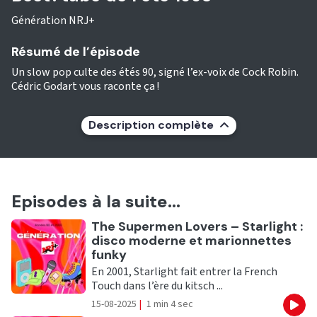
Génération NRJ+
Résumé de l’épisode
Un slow pop culte des étés 90, signé l’ex-voix de Cock Robin.
Cédric Godart vous raconte ça !
Description complète
Episodes à la suite...
Ecouter
The Supermen Lovers – Starlight :
disco moderne et marionnettes
funky
En 2001, Starlight fait entrer la French
Touch dans l’ère du kitsch ...
15-08-2025
|
1 min 4 sec
Eco