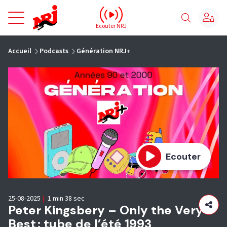
NRJ - Accueil
Ecouter NRJ
vous êtes ici
Accueil
Podcasts
Génération NRJ+
Ecouter
25-08-2025
|
1 min 38 sec
Peter Kingsbery – Only the Very
Best : tube de l’été 1993