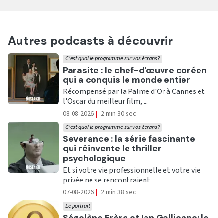
Autres podcasts à découvrir
C'est quoi le programme sur vos écrans?
Ecouter
Parasite : le chef-d'œuvre coréen
qui a conquis le monde entier
Récompensé par la Palme d'Or à Cannes et
l'Oscar du meilleur film, ...
08-08-2026
|
2 min 30 sec
C'est quoi le programme sur vos écrans?
Ecouter
Severance : la série fascinante
qui réinvente le thriller
psychologique
Et si votre vie professionnelle et votre vie
privée ne se rencontraient ...
07-08-2026
|
2 min 38 sec
Le portrait
Ecouter
Ségolène Frère et Ian Gallienne: le