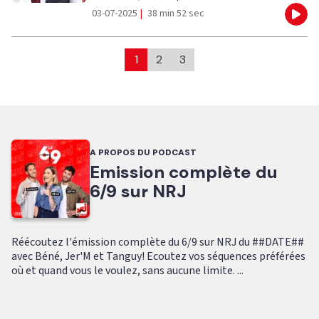
03-07-2025
|
38 min 52 sec
Eco
1
2
3
A PROPOS DU PODCAST
Emission complète du
6/9 sur NRJ
Réécoutez l'émission complète du 6/9 sur NRJ du ##DATE##
avec Béné, Jer'M et Tanguy! Ecoutez vos séquences préférées
où et quand vous le voulez, sans aucune limite. ...