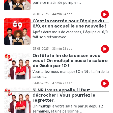
parle ce matin de pompier ...
26-08-2025
|
44 min 54 sec
Eco
Ecouter
C'est la rentrée pour l'équipe du
6/9, et on accueille une nouvelle !
Après deux mois de vacances, l'équipe du 6/9
fait son retour avec ...
25-08-2025
|
33 min 22 sec
Eco
Ecouter
On fête la fin de la saison avec
vous ! On multiplie aussi le salaire
de Giulia par 10 !
Vous allez nous manquer ! On fête la fin de la
saison ...
04-07-2025
|
47 min 27 sec
Eco
Ecouter
Si NRJ vous appelle, il faut
décrocher ! Vous pourriez le
regretter.
On multiplie votre salaire par 10 depuis 2
semaines, et une personne ...