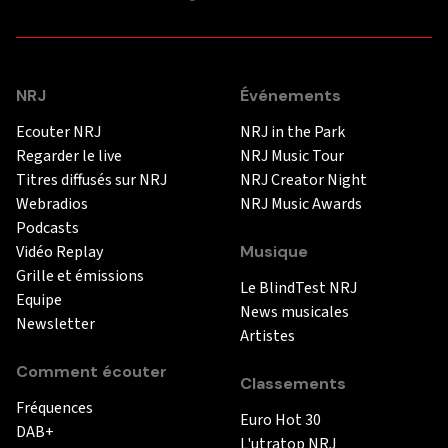
NRJ
Événements
Ecouter NRJ
NRJ in the Park
Regarder le live
NRJ Music Tour
Titres diffusés sur NRJ
NRJ Creator Night
Webradios
NRJ Music Awards
Podcasts
Vidéo Replay
Musique
Grille et émissions
Le BlindTest NRJ
Equipe
News musicales
Newsletter
Artistes
Comment écouter
Classements
Fréquences
Euro Hot 30
DAB+
L'utratop NRJ