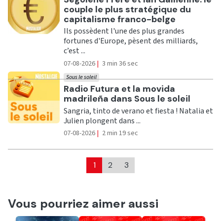
couple le plus stratégique du
capitalisme franco-belge
Ils possèdent l'une des plus grandes
fortunes d'Europe, pèsent des milliards,
c’est ...
07-08-2026
|
3 min 36 sec
Sous le soleil
Ecouter
Radio Futura et la movida
madrileña dans Sous le soleil
Sangria, tinto de verano et fiesta ! Natalia et
Julien plongent dans ...
07-08-2026
|
2 min 19 sec
1
2
3
Vous pourriez aimer aussi