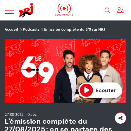
NRJ - Accueil
Ecouter NRJ
vous êtes ici
Accueil
Podcasts
Emission complète du 6/9 sur NRJ
Ecouter
27-08-2025
|
0 sec
L'émission complète du
27/08/2025 : on se partage des