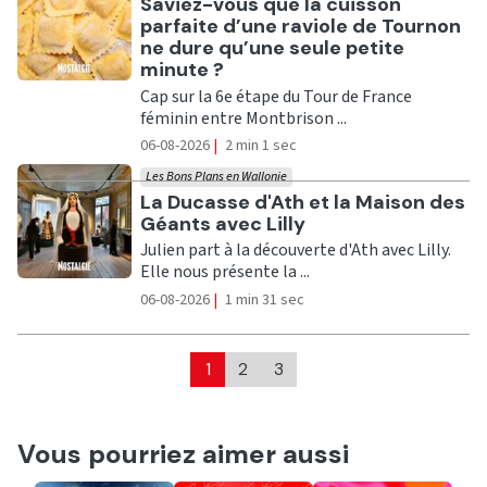
Ecouter
Saviez-vous que la cuisson
parfaite d’une raviole de Tournon
ne dure qu’une seule petite
minute ?
Cap sur la 6e étape du Tour de France
féminin entre Montbrison ...
06-08-2026
|
2 min 1 sec
Les Bons Plans en Wallonie
Ecouter
La Ducasse d'Ath et la Maison des
Géants avec Lilly
Julien part à la découverte d'Ath avec Lilly.
Elle nous présente la ...
06-08-2026
|
1 min 31 sec
1
2
3
Vous pourriez aimer aussi