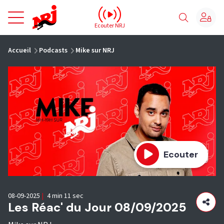
NRJ - Accueil
Ecouter NRJ
vous êtes ici
Accueil
Podcasts
Mike sur NRJ
Ecouter
08-09-2025
|
4 min 11 sec
Les Réac' du Jour 08/09/2025