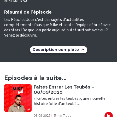
Mike sur NRJ
Résumé de l’épisode
Les Réac' du Jour c'est des sujets d'actualités
complètements fous que Mike et toute l'équipe débrief avec
des stars ! De quoi on parle aujourd'hui et surtout avec qui ?
Venez le découvrir...
Description complète
Episodes à la suite...
Ecouter
Faites Entrer Les Teubés -
08/09/2025
« Faites entrer les teubés », une nouvelle
histoire folle d'un teubé ...
08-09-2025
|
5 min 7 sec