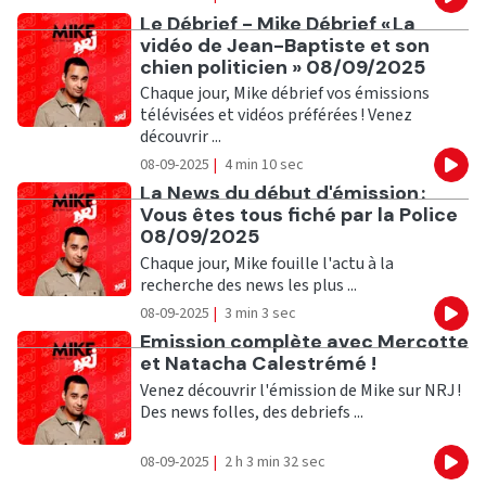
Eco
Ecouter
Le Débrief - Mike Débrief « La
vidéo de Jean-Baptiste et son
chien politicien » 08/09/2025
Chaque jour, Mike débrief vos émissions
télévisées et vidéos préférées ! Venez
découvrir ...
08-09-2025
|
4 min 10 sec
Eco
Ecouter
La News du début d'émission :
Vous êtes tous fiché par la Police
08/09/2025
Chaque jour, Mike fouille l'actu à la
recherche des news les plus ...
08-09-2025
|
3 min 3 sec
Eco
Ecouter
Emission complète avec Mercotte
et Natacha Calestrémé !
Venez découvrir l'émission de Mike sur NRJ !
Des news folles, des debriefs ...
08-09-2025
|
2 h 3 min 32 sec
Eco