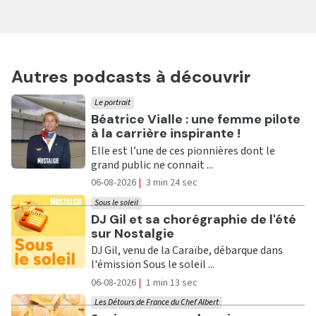
Autres podcasts à découvrir
Le portrait
Ecouter
Béatrice Vialle : une femme pilote
à la carrière inspirante !
Elle est l’une de ces pionnières dont le
grand public ne connait ...
06-08-2026
|
3 min 24 sec
Sous le soleil
Ecouter
DJ Gil et sa chorégraphie de l'été
sur Nostalgie
DJ Gil, venu de la Caraïbe, débarque dans
l'émission Sous le soleil ...
06-08-2026
|
1 min 13 sec
Les Détours de France du Chef Albert