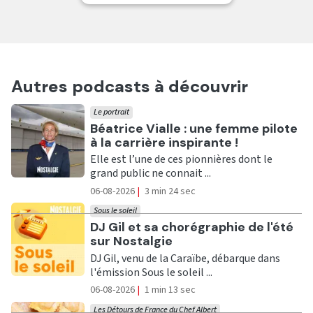
Autres podcasts à découvrir
Le portrait
Ecouter
Béatrice Vialle : une femme pilote
à la carrière inspirante !
Elle est l’une de ces pionnières dont le
grand public ne connait ...
06-08-2026
|
3 min 24 sec
Sous le soleil
Ecouter
DJ Gil et sa chorégraphie de l'été
sur Nostalgie
DJ Gil, venu de la Caraïbe, débarque dans
l'émission Sous le soleil ...
06-08-2026
|
1 min 13 sec
Les Détours de France du Chef Albert