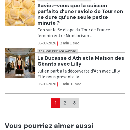
Ecouter
Saviez-vous que la cuisson
parfaite d’une raviole de Tournon
ne dure qu’une seule petite
minute ?
Cap sur la 6e étape du Tour de France
féminin entre Montbrison ...
06-08-2026
|
2 min 1 sec
Les Bons Plans en Wallonie
Ecouter
La Ducasse d'Ath et la Maison des
Géants avec Lilly
Julien part à la découverte d'Ath avec Lilly.
Elle nous présente la ...
06-08-2026
|
1 min 31 sec
1
2
3
Vous pourriez aimer aussi