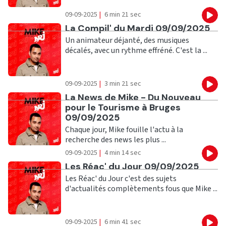
09-09-2025
|
6 min 21 sec
Eco
Ecouter
La Compil' du Mardi 09/09/2025
Un animateur déjanté, des musiques
décalés, avec un rythme effréné. C'est la ...
09-09-2025
|
3 min 21 sec
Eco
Ecouter
La News de Mike - Du Nouveau
pour le Tourisme à Bruges
09/09/2025
Chaque jour, Mike fouille l'actu à la
recherche des news les plus ...
09-09-2025
|
4 min 14 sec
Eco
Ecouter
Les Réac' du Jour 09/09/2025
Les Réac' du Jour c'est des sujets
d'actualités complètements fous que Mike ...
09-09-2025
|
6 min 41 sec