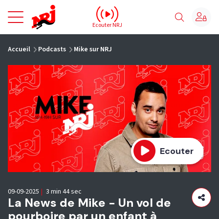
NRJ - Accueil
Ecouter NRJ
vous êtes ici
Accueil
Podcasts
Mike sur NRJ
Ecouter
09-09-2025
|
3 min 44 sec
La News de Mike - Un vol de
pourboire par un enfant à