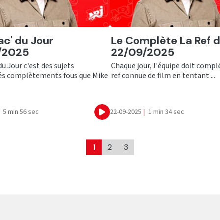
er
Ecouter
ac' du Jour
Le Complète La Ref 
/2025
22/09/2025
du Jour c'est des sujets
Chaque jour, l'équipe doit compl
tés complètements fous que Mike
ref connue de film en tentant ...
5 min 56 sec
22-09-2025
|
1 min 34 sec
Ecouter
1
2
3