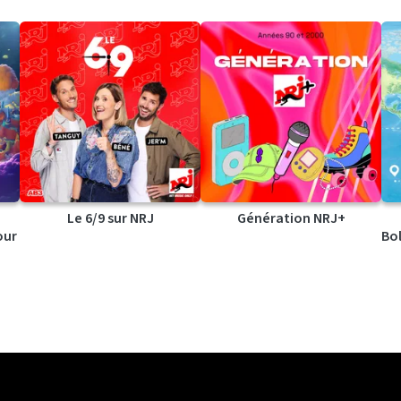
Le 6/9 sur NRJ
Génération NRJ+
our
Bol