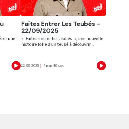
Ecouter
du
Faites Entrer Les Teubés -
22/09/2025
éter une
« Faites entrer les teubés », une nouvelle
histoire folle d'un teubé à découvrir ...
22-09-2025
|
4 min 40 sec
Ecouter
Ecouter