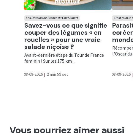
Les Détours de France du Chef Albert
C'est quoi le
Ecouter
Ecout
Savez-vous ce que signifie
Parasi
couper des légumes « en
coréen
rouelles » pour une vraie
monde
salade niçoise ?
Récompens
l'Oscar du 
Avant-dernière étape du Tour de France
féminin ! Sur les 175 km ...
08-08-2026
|
2 min 59 sec
08-08-2026
|
Vous pourriez aimer aussi