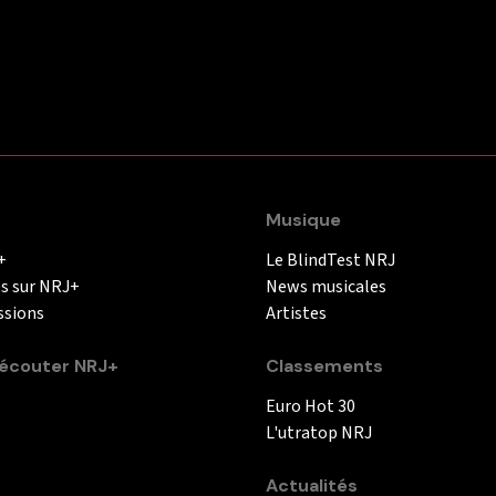
Musique
+
Le BlindTest NRJ
és sur NRJ+
News musicales
ssions
Artistes
couter NRJ+
Classements
Euro Hot 30
L'utratop NRJ
Actualités