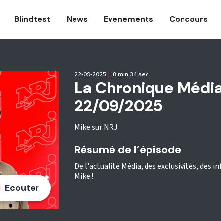
Blindtest
News
Evenements
Concours
22-09-2025
|
8 min 34 sec
La Chronique Médi
22/09/2025
Mike sur NRJ
Résumé de l’épisode
De l'actualité Média, des exclusivités, des i
Mike !
Ecouter