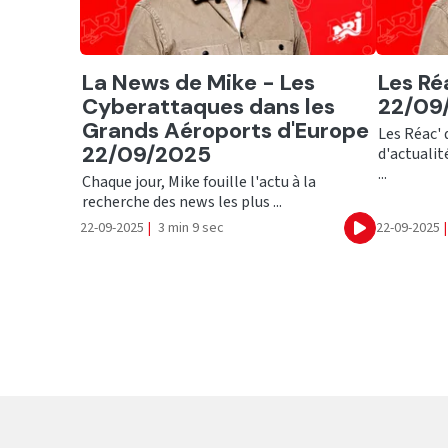
Ecouter
Ecout
La News de Mike - Les
Les Ré
Cyberattaques dans les
22/09
Grands Aéroports d'Europe
Les Réac' 
22/09/2025
d'actuali
...
Chaque jour, Mike fouille l'actu à la
recherche des news les plus ...
22-09-2025
|
3 min 9 sec
22-09-2025
|
Ecouter