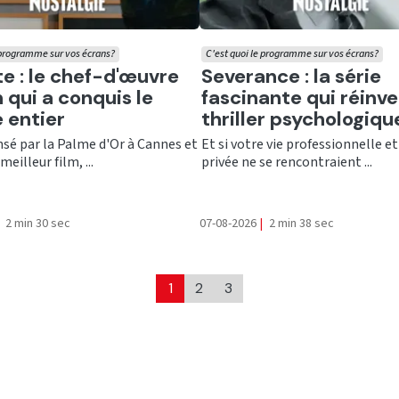
 programme sur vos écrans?
C'est quoi le programme sur vos écrans?
er
Ecouter
te : le chef-d'œuvre
Severance : la série
 qui a conquis le
fascinante qui réinve
 entier
thriller psychologiqu
é par la Palme d'Or à Cannes et
Et si votre vie professionnelle et
meilleur film, ...
privée ne se rencontraient ...
2 min 30 sec
07-08-2026
|
2 min 38 sec
1
2
3