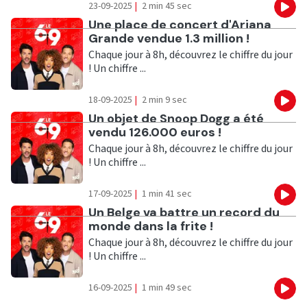
23-09-2025
|
2 min 45 sec
Eco
Ecouter
Une place de concert d'Ariana
Grande vendue 1.3 million !
Chaque jour à 8h, découvrez le chiffre du jour
! Un chiffre ...
18-09-2025
|
2 min 9 sec
Eco
Ecouter
Un objet de Snoop Dogg a été
vendu 126.000 euros !
Chaque jour à 8h, découvrez le chiffre du jour
! Un chiffre ...
17-09-2025
|
1 min 41 sec
Eco
Ecouter
Un Belge va battre un record du
monde dans la frite !
Chaque jour à 8h, découvrez le chiffre du jour
! Un chiffre ...
16-09-2025
|
1 min 49 sec
Eco