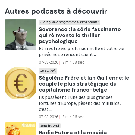
Autres podcasts à découvrir
C'est quoi le programme sur vos écrans?
Ecouter
Severance : la série fascinante
qui réinvente le thriller
psychologique
Et si votre vie professionnelle et votre vie
privée ne se rencontraient ...
07-08-2026
|
2 min 38 sec
Le portrait
Ecouter
Ségolène Frère et Ian Gallienne: le
couple le plus stratégique du
capitalisme franco-belge
Ils possèdent l'une des plus grandes
fortunes d'Europe, pèsent des milliards,
c’est ...
07-08-2026
|
3 min 36 sec
Sous le soleil
Ecouter
Radio Futura et la movida