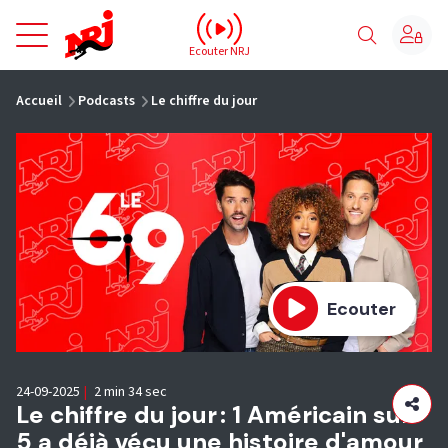
NRJ - Accueil
Ecouter NRJ
vous êtes ici
Accueil
Podcasts
Le chiffre du jour
Ecouter
24-09-2025
|
2 min 34 sec
Le chiffre du jour : 1 Américain sur
5 a déjà vécu une histoire d'amour