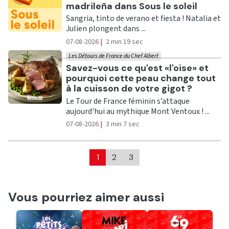
madrileña dans Sous le soleil
Sangria, tinto de verano et fiesta ! Natalia et
Julien plongent dans ...
07-08-2026
|
2 min 19 sec
Les Détours de France du Chef Albert
Ecouter
Savez-vous ce qu'est «l'oise» et
pourquoi cette peau change tout
à la cuisson de votre gigot ?
Le Tour de France féminin s’attaque
aujourd'hui au mythique Mont Ventoux ! ...
07-08-2026
|
3 min 7 sec
1
2
3
Vous pourriez aimer aussi