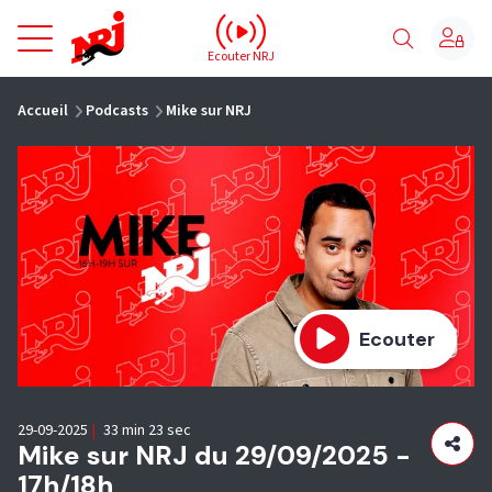
NRJ - Accueil
Ecouter NRJ
vous êtes ici
Accueil
Podcasts
Mike sur NRJ
Ecouter
29-09-2025
|
33 min 23 sec
Mike sur NRJ du 29/09/2025 -
17h/18h