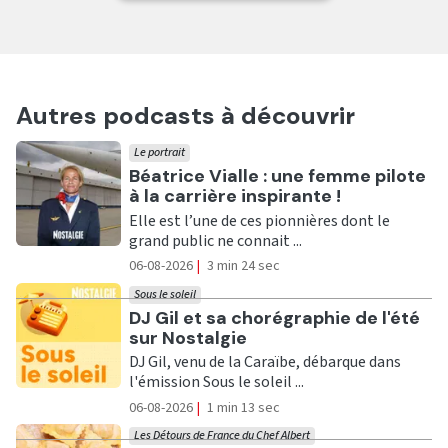
Autres podcasts à découvrir
Le portrait
Ecouter
Béatrice Vialle : une femme pilote
à la carrière inspirante !
Elle est l’une de ces pionnières dont le
grand public ne connait ...
06-08-2026
|
3 min 24 sec
Sous le soleil
Ecouter
DJ Gil et sa chorégraphie de l'été
sur Nostalgie
DJ Gil, venu de la Caraïbe, débarque dans
l'émission Sous le soleil ...
06-08-2026
|
1 min 13 sec
Les Détours de France du Chef Albert