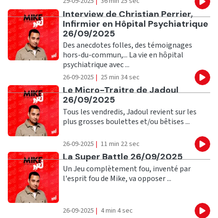
29-09-2025
|
36 min 25 sec
Eco
Ecouter
Interview de Christian Perrier,
Infirmier en Hôpital Psychiatrique
26/09/2025
Des anecdotes folles, des témoignages
hors-du-commun,... La vie en hôpital
psychiatrique avec ...
26-09-2025
|
25 min 34 sec
Eco
Ecouter
Le Micro-Traitre de Jadoul
26/09/2025
Tous les vendredis, Jadoul revient sur les
plus grosses boulettes et/ou bêtises ...
26-09-2025
|
11 min 22 sec
Eco
Ecouter
La Super Battle 26/09/2025
Un Jeu complètement fou, inventé par
l'esprit fou de Mike, va opposer ...
26-09-2025
|
4 min 4 sec
Eco