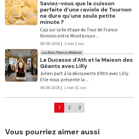
Ecouter
Saviez-vous que la cuisson
parfaite d’une raviole de Tournon
ne dure qu’une seule petite
minute ?
Cap sur la 6e étape du Tour de France
féminin entre Montbrison ...
06-08-2026
|
2 min 1 sec
Les Bons Plans en Wallonie
Ecouter
La Ducasse d'Ath et la Maison des
Géants avec Lilly
Julien part à la découverte d'Ath avec Lilly.
Elle nous présente la ...
06-08-2026
|
1 min 31 sec
1
2
3
Vous pourriez aimer aussi