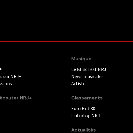
Musique
+
Le BlindTest NRJ
és sur NRJ+
News musicales
ssions
Artistes
couter NRJ+
Classements
Euro Hot 30
L'utratop NRJ
Actualités