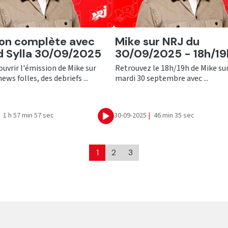
er
Ecouter
on complète avec
Mike sur NRJ du
 Sylla 30/09/2025
30/09/2025 - 18h/19
uvrir l'émission de Mike sur
Retrouvez le 18h/19h de Mike su
ews folles, des debriefs ...
mardi 30 septembre avec ...
1 h 57 min 57 sec
30-09-2025
|
46 min 35 sec
Ecouter
1
2
3