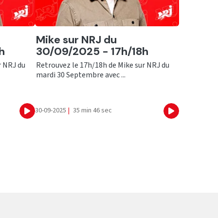
Ecouter
Mike sur NRJ du
h
30/09/2025 - 17h/18h
r NRJ du
Retrouvez le 17h/18h de Mike sur NRJ du
mardi 30 Septembre avec ...
30-09-2025
|
35 min 46 sec
Ecouter
Ecouter