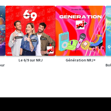
Le 6/9 sur NRJ
Génération NRJ+
our
Bol