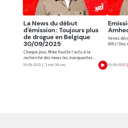
Ecouter
Ecout
La News du début
Emissi
d'émission : Toujours plus
Amhed
de drogue en Belgique
Venez déco
30/09/2025
NRJ ! Des n
Chaque jour, Mike fouille l'actu à la
recherche des news les marquantes ...
30-09-2025
|
3 min 36 sec
30-09-2025
|
Ecouter