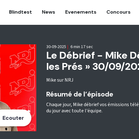
Blindtest
News
Evenements
Concours
30-09-2025
|
6 min 17 sec
Le Débrief - Mike D
les Prés » 30/09/2
Mike sur NRJ
Résumé de l’épisode
Chaque jour, Mike débrief vos émissions télév
du jour avec toute l'équipe.
Ecouter