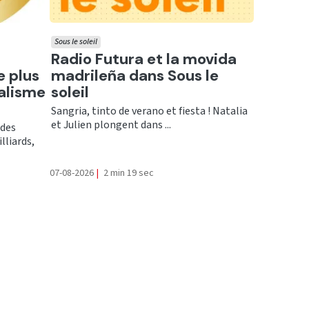
Sous le soleil
Ecouter
n
Radio Futura et la movida
e plus
madrileña dans Sous le
alisme
soleil
Sangria, tinto de verano et fiesta ! Natalia
et Julien plongent dans ...
ndes
lliards,
07-08-2026
|
2 min 19 sec