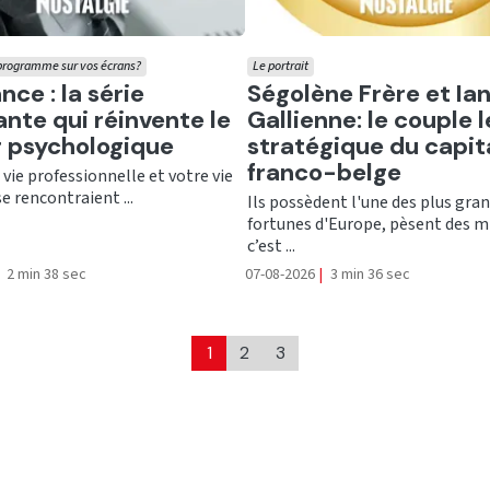
 programme sur vos écrans?
Le portrait
er
Ecouter
nce : la série
Ségolène Frère et Ia
ante qui réinvente le
Gallienne: le couple l
er psychologique
stratégique du capit
franco-belge
e vie professionnelle et votre vie
se rencontraient ...
Ils possèdent l'une des plus gra
fortunes d'Europe, pèsent des mi
c’est ...
2 min 38 sec
07-08-2026
|
3 min 36 sec
1
2
3