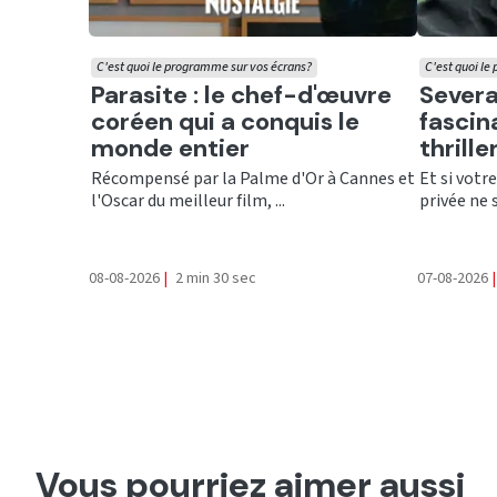
C'est quoi le programme sur vos écrans?
C'est quoi le
Ecouter
Ecout
Parasite : le chef-d'œuvre
Severa
coréen qui a conquis le
fascin
monde entier
thrill
Récompensé par la Palme d'Or à Cannes et
Et si votr
l'Oscar du meilleur film, ...
privée ne 
08-08-2026
|
2 min 30 sec
07-08-2026
|
Vous pourriez aimer aussi