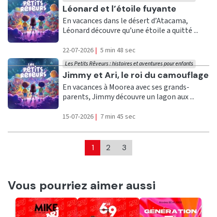
Ecouter
Léonard et l’étoile fuyante
En vacances dans le désert d’Atacama,
Léonard découvre qu’une étoile a quitté ...
22-07-2026
|
5 min 48 sec
Les Petits Rêveurs : histoires et aventures pour enfants
Ecouter
Jimmy et Ari, le roi du camouflage
En vacances à Moorea avec ses grands-
parents, Jimmy découvre un lagon aux ...
15-07-2026
|
7 min 45 sec
1
2
3
Vous pourriez aimer aussi