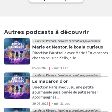
Autres podcasts à découvrir
Les Petits Rêveurs : histoires et aventures pour enfants
Ecouter
Marie et Nestor, le koala curieux
Direction l’Australie avec Marie ! En vacances
chez sa cousine Kelly, elle ...
05-08-2026
|
7 min 3 sec
Les Petits Rêveurs : histoires et aventures pour enfants
Ecouter
Le macaron d'or
Direction Paris avec Susu, une petite
gourmande passionnée de pâtisseries !
Accompagnée ...
29-07-2026
|
4 min 31 sec
Les Petits Rêveurs : histoires et aventures pour enfants