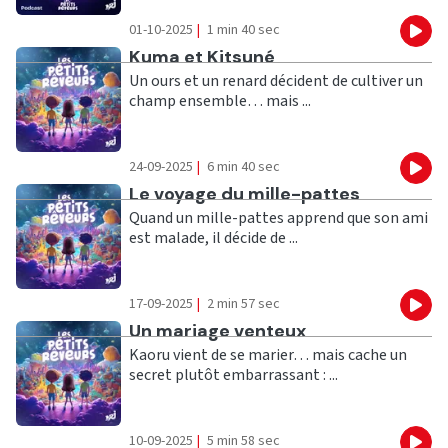
01-10-2025
|
1 min 40 sec
Eco
Ecouter
Kuma et Kitsuné
Un ours et un renard décident de cultiver un
champ ensemble… mais ...
24-09-2025
|
6 min 40 sec
Eco
Ecouter
Le voyage du mille-pattes
Quand un mille-pattes apprend que son ami
est malade, il décide de ...
17-09-2025
|
2 min 57 sec
Eco
Ecouter
Un mariage venteux
Kaoru vient de se marier… mais cache un
secret plutôt embarrassant : ...
10-09-2025
|
5 min 58 sec