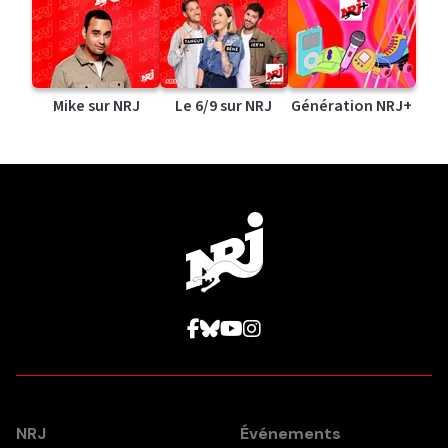
Mike sur NRJ
Le 6/9 sur NRJ
Génération NRJ+
NRJ
Événements