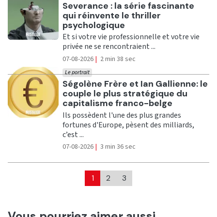
Ecouter
Severance : la série fascinante
qui réinvente le thriller
psychologique
Et si votre vie professionnelle et votre vie
privée ne se rencontraient ...
07-08-2026
|
2 min 38 sec
Le portrait
Ecouter
Ségolène Frère et Ian Gallienne: le
couple le plus stratégique du
capitalisme franco-belge
Ils possèdent l'une des plus grandes
fortunes d'Europe, pèsent des milliards,
c’est ...
07-08-2026
|
3 min 36 sec
1
2
3
Vous pourriez aimer aussi