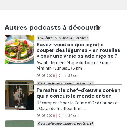
Autres podcasts à découvrir
Les Détours de France du Chef Albert
Ecouter
Savez-vous ce que signifie
couper des légumes « en rouelles
» pour une vraie salade niçoise ?
Avant-dernière étape du Tour de France
féminin ! Sur les 175 km ...
08-08-2026
|
2 min 59 sec
C'est quoi le programme sur vos écrans?
Ecouter
Parasite : le chef-d'œuvre coréen
qui a conquis le monde entier
Récompensé par la Palme d'Or à Cannes et
l'Oscar du meilleur film, ...
08-08-2026
|
2 min 30 sec
C'est quoi le programme sur vos écrans?