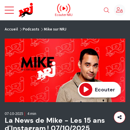
NRJ - Accueil
Ecouter NRJ
vous êtes ici
Accueil
Podcasts
Mike sur NRJ
Ecouter
07-10-2025
|
4 min
La News de Mike - Les 15 ans
d'Instagram ! 07/10/2025