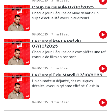
07-10-2025
|
3 min 51 sec
Eco
Ecouter
Coup De Gueule 07/10/2025
Chaque jour, l'équipe de Mike débat d'un
sujet d'actualité avec un auditeur ! ...
07-10-2025
|
7 min 18 sec
Eco
Ecouter
Le Complète La Ref du
07/10/2025
Chaque jour, l'équipe doit compléter une ref
connue de film en tentant ...
07-10-2025
|
1 min 36 sec
Eco
Ecouter
La Compil' du Mardi 07/10/2025
Un animateur déjanté, des musiques
décalés, avec un rythme effréné. C'est la ...
07-10-2025
|
3 min 54 sec
Eco