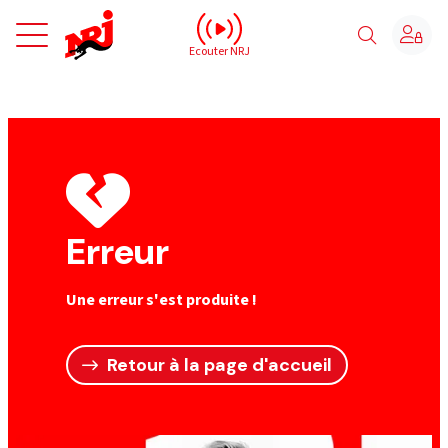
NRJ - Accueil
Ecouter NRJ
Erreur
Une erreur s'est produite !
Retour à la page d'accueil