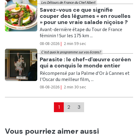
Les Détours de France du Chef Albert
Ecouter
Savez-vous ce que signifie
couper des légumes « en rouelles
» pour une vraie salade niçoise ?
Avant-dernière étape du Tour de France
féminin ! Sur les 175 km ...
08-08-2026
|
2 min 59 sec
C'est quoi le programme sur vos écrans?
Ecouter
Parasite : le chef-d'œuvre coréen
qui a conquis le monde entier
Récompensé par la Palme d'Or à Cannes et
l'Oscar du meilleur film, ...
08-08-2026
|
2 min 30 sec
1
2
3
Vous pourriez aimer aussi