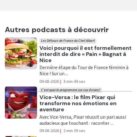
Autres podcasts à découvrir
Les Détours de France du Chef Albert
Ecouter
Voici pourquoi il est formellement
interdit de dire « Pain » Bagnat à
Nice
Dernière étape du Tour de France féminin à
Nice ! Sur un ...
09-08-2026
|
3 min 49 sec
C'est quoi le programme sur vos écrans?
Ecouter
Vice-Versa : le film Pixar qui
transforme nos émotions en
aventure
Avec Vice-Versa, Pixar réussit un pari aussi
audacieux que touchant : raconter ...
09-08-2026
|
2 min 39 sec