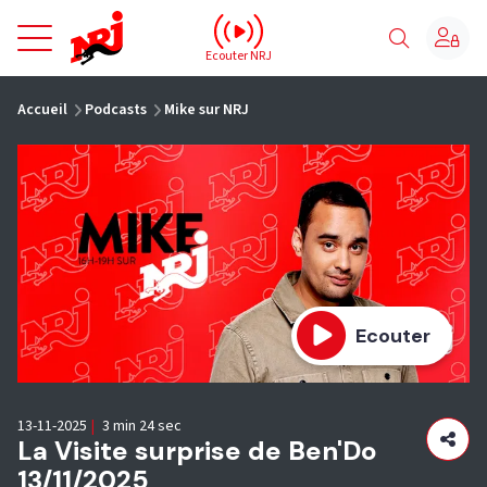
NRJ - Accueil
Ecouter NRJ
vous êtes ici
Accueil
Podcasts
Mike sur NRJ
Ecouter
13-11-2025
|
3 min 24 sec
La Visite surprise de Ben'Do
13/11/2025