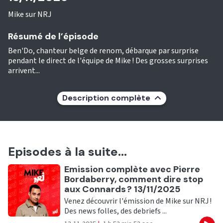
Mike sur NRJ
Résumé de l’épisode
Ben'Do, chanteur belge de renom, débarque par surprise
pendant le direct de l'équipe de Mike ! Des grosses surprises
arrivent...
Description complète
Episodes à la suite...
Ecouter
Emission complète avec Pierre
Bordaberry, comment dire stop
aux Connards ? 13/11/2025
Venez découvrir l'émission de Mike sur NRJ !
Des news folles, des debriefs ...