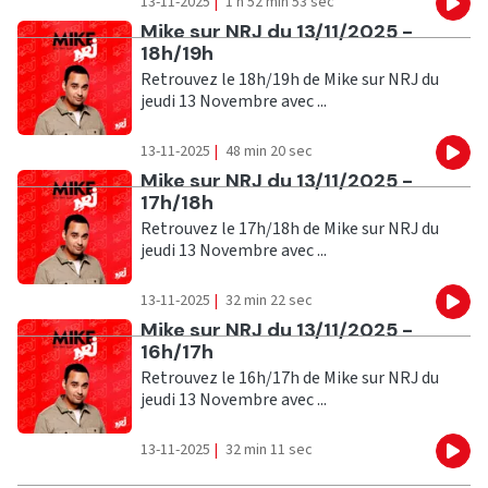
13-11-2025
|
1 h 52 min 53 sec
Eco
Ecouter
Mike sur NRJ du 13/11/2025 -
18h/19h
Retrouvez le 18h/19h de Mike sur NRJ du
jeudi 13 Novembre avec ...
13-11-2025
|
48 min 20 sec
Eco
Ecouter
Mike sur NRJ du 13/11/2025 -
17h/18h
Retrouvez le 17h/18h de Mike sur NRJ du
jeudi 13 Novembre avec ...
13-11-2025
|
32 min 22 sec
Eco
Ecouter
Mike sur NRJ du 13/11/2025 -
16h/17h
Retrouvez le 16h/17h de Mike sur NRJ du
jeudi 13 Novembre avec ...
13-11-2025
|
32 min 11 sec
Eco