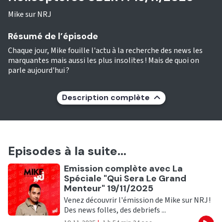
Mike sur NRJ
Résumé de l’épisode
Chaque jour, Mike fouille l'actu à la recherche des news les
marquantes mais aussi les plus insolites ! Mais de quoi on
parle aujourd'hui ?
Description complète
Episodes à la suite...
Ecouter
Emission complète avec La
Spéciale "Qui Sera Le Grand
Menteur" 19/11/2025
Venez découvrir l'émission de Mike sur NRJ !
Des news folles, des debriefs ...