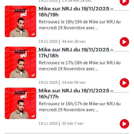
19-11-2025
|
1 h 54 min 24 sec
Eco
Ecouter
Mike sur NRJ du 19/11/2025 -
18h/19h
Retrouvez le 18h/19h de Mike sur NRJ du
mercredi 19 Novembre avec ...
19-11-2025
|
44 min 20 sec
Eco
Ecouter
Mike sur NRJ du 19/11/2025 -
17h/18h
Retrouvez le 17h/18h de Mike sur NRJ du
mercredi 19 Novembre avec ...
19-11-2025
|
34 min 56 sec
Eco
Ecouter
Mike sur NRJ du 19/11/2025 -
16h/17h
Retrouvez le 16h/17h de Mike sur NRJ du
mercredi 19 Novembre avec ...
19-11-2025
|
35 min 7 sec
Eco