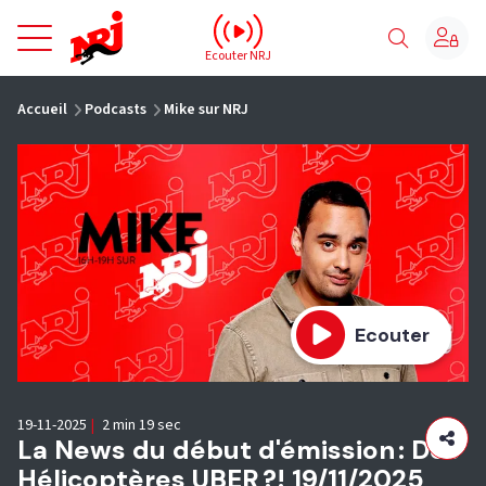
NRJ - Accueil
Ecouter NRJ
vous êtes ici
Accueil
Podcasts
Mike sur NRJ
Ecouter
19-11-2025
|
2 min 19 sec
La News du début d'émission : Des
Hélicoptères UBER ?! 19/11/2025