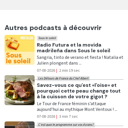
Autres podcasts à découvrir
Sous le soleil
Ecouter
Radio Futura et la movida
madrileña dans Sous le soleil
Sangria, tinto de verano et fiesta ! Natalia et
Julien plongent dans ...
07-08-2026
|
2 min 19 sec
Les Détours de France du Chef Albert
Ecouter
Savez-vous ce qu'est «l'oise» et
pourquoi cette peau change tout
à la cuisson de votre gigot ?
Le Tour de France féminin s’attaque
aujourd'hui au mythique Mont Ventoux ! ...
07-08-2026
|
3 min 7 sec
C'est quoi le programme sur vos écrans?