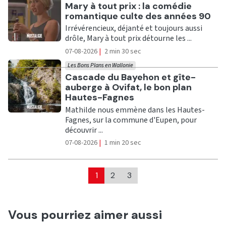
Ecouter
Mary à tout prix : la comédie
romantique culte des années 90
Irrévérencieux, déjanté et toujours aussi
drôle, Mary à tout prix détourne les ...
07-08-2026
|
2 min 30 sec
Les Bons Plans en Wallonie
Ecouter
Cascade du Bayehon et gîte-
auberge à Ovifat, le bon plan
Hautes-Fagnes
Mathilde nous emmène dans les Hautes-
Fagnes, sur la commune d'Eupen, pour
découvrir ...
07-08-2026
|
1 min 20 sec
1
2
3
Vous pourriez aimer aussi