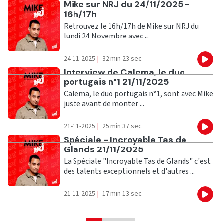
Ecouter
Mike sur NRJ du 24/11/2025 -
16h/17h
Retrouvez le 16h/17h de Mike sur NRJ du
lundi 24 Novembre avec ...
24-11-2025
|
32 min 23 sec
Eco
Ecouter
Interview de Calema, le duo
portugais n°1 21/11/2025
Calema, le duo portugais n°1, sont avec Mike
juste avant de monter ...
21-11-2025
|
25 min 37 sec
Eco
Ecouter
Spéciale - Incroyable Tas de
Glands 21/11/2025
La Spéciale "Incroyable Tas de Glands" c'est
des talents exceptionnels et d'autres ...
21-11-2025
|
17 min 13 sec
Eco