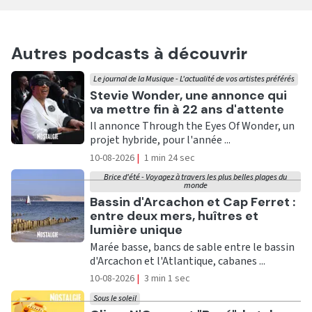
Autres podcasts à découvrir
Le journal de la Musique - L'actualité de vos artistes préférés
Ecouter
Stevie Wonder, une annonce qui
va mettre fin à 22 ans d'attente
Il annonce Through the Eyes Of Wonder, un
projet hybride, pour l'année ...
10-08-2026
|
1 min 24 sec
Brice d'été - Voyagez à travers les plus belles plages du
monde
Ecouter
Bassin d'Arcachon et Cap Ferret :
entre deux mers, huîtres et
lumière unique
Marée basse, bancs de sable entre le bassin
d'Arcachon et l'Atlantique, cabanes ...
10-08-2026
|
3 min 1 sec
Sous le soleil