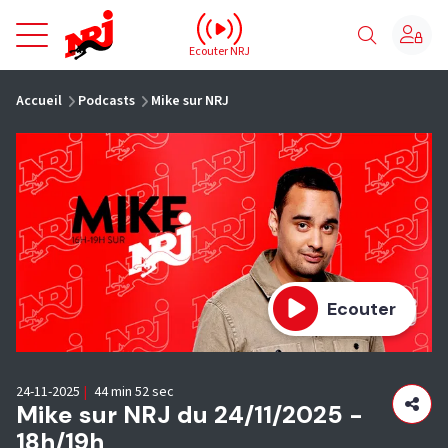
NRJ - Accueil
Ecouter NRJ
vous êtes ici
Accueil
Podcasts
Mike sur NRJ
Ecouter
24-11-2025
|
44 min 52 sec
Mike sur NRJ du 24/11/2025 -
18h/19h