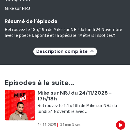
Mike sur NRJ
Résumé de l’épisode
Retrouvez le 18h/19h de Mike sur NRJ du lundi 24 Novembre
avec le poète Daponté et la Spéciale "Métiers Insolites".
Description complète
Episodes à la suite...
Ecouter
Mike sur NRJ du 24/11/2025 -
17h/18h
Retrouvez le 17h/18h de Mike sur NRJ du
lundi 24 Novembre avec ...
24-11-2025
|
34 min 3 sec
Eco