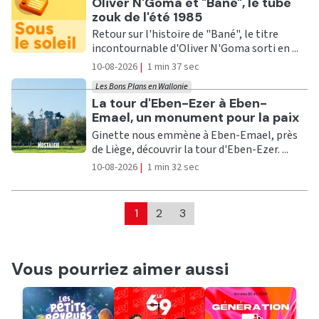
Ecouter
Oliver N'Goma et "Bané", le tube
zouk de l'été 1985
Retour sur l'histoire de "Bané", le titre
incontournable d'Oliver N'Goma sorti en ...
10-08-2026
|
1 min 37 sec
Les Bons Plans en Wallonie
Ecouter
La tour d'Eben-Ezer à Eben-
Emael, un monument pour la paix
Ginette nous emmène à Eben-Emael, près
de Liège, découvrir la tour d'Eben-Ezer. ...
10-08-2026
|
1 min 32 sec
1
2
3
Vous pourriez aimer aussi