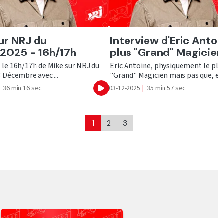
er
Ecouter
ur NRJ du
Interview d'Eric Antoi
2025 - 16h/17h
plus "Grand" Magicie
 le 16h/17h de Mike sur NRJ du
Eric Antoine, physiquement le p
 Décembre avec ...
"Grand" Magicien mais pas que, es
36 min 16 sec
03-12-2025
|
35 min 57 sec
Ecouter
1
2
3