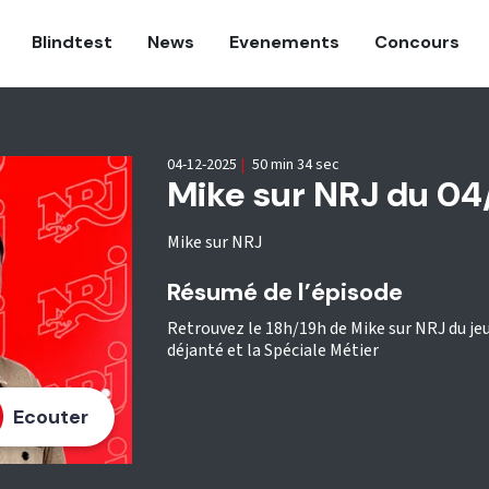
Blindtest
News
Evenements
Concours
04-12-2025
|
50 min 34 sec
Mike sur NRJ du 04
Mike sur NRJ
Résumé de l’épisode
Retrouvez le 18h/19h de Mike sur NRJ du j
déjanté et la Spéciale Métier
Ecouter