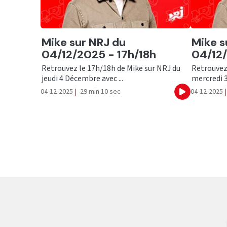
Ecouter
Ecout
Mike sur NRJ du
Mike s
04/12/2025 - 17h/18h
04/12/
Retrouvez le 17h/18h de Mike sur NRJ du
Retrouvez
jeudi 4 Décembre avec ...
mercredi 3
04-12-2025
|
29 min 10 sec
04-12-2025
|
Ecouter