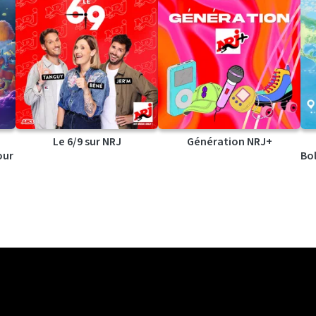
Le 6/9 sur NRJ
Génération NRJ+
our
Bol