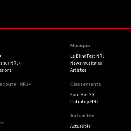
Musique
+
Le BlindTest NRJ
és sur NRJ+
News musicales
ssions
Artistes
couter NRJ+
Classements
Euro Hot 30
L'utratop NRJ
Actualités
ts
Actualités