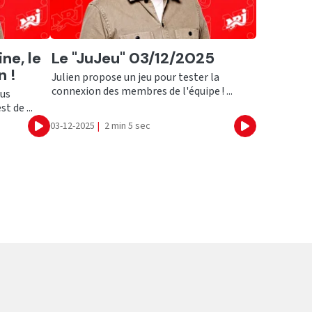
Ecouter
ne, le
Le "JuJeu" 03/12/2025
n !
Julien propose un jeu pour tester la
connexion des membres de l'équipe ! ...
lus
t de ...
03-12-2025
|
2 min 5 sec
Ecouter
Ecouter