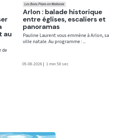
Les Bons Plans en Wallonie
Ecouter
Arlon : balade historique
ser
entre églises, escaliers et
a
panoramas
t au
Pauline Laurent vous emmène à Arlon, sa
ville natale. Au programme : ...
r de
05-08-2026
|
1 min 58 sec