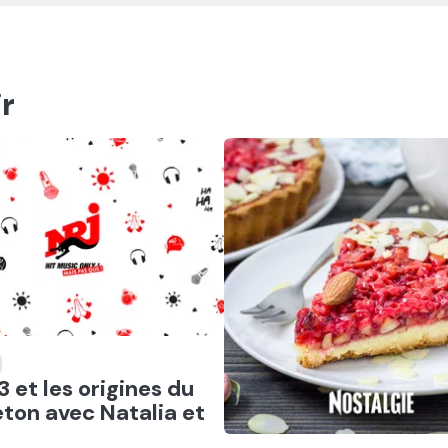
r
er
3 et les origines du
ton avec Natalia et