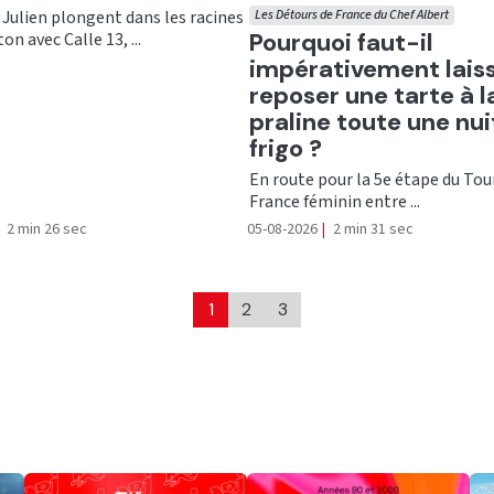
 Julien plongent dans les racines
Les Détours de France du Chef Albert
Ecouter
Pourquoi faut-il
on avec Calle 13, ...
impérativement lais
reposer une tarte à l
praline toute une nui
frigo ?
En route pour la 5e étape du Tou
France féminin entre ...
2 min 26 sec
05-08-2026
|
2 min 31 sec
1
2
3