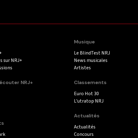
Musique
+
Le BlindTest NRJ
és sur NRJ+
News musicales
ssions
Artistes
couter NRJ+
Classements
Euro Hot 30
L'utratop NRJ
Actualités
ts
Actualités
ark
Concours