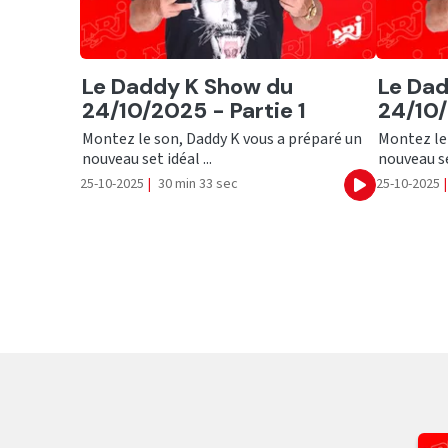
Ecouter
Ecout
Le Daddy K Show du
Le Da
24/10/2025 - Partie 1
24/10/
Montez le son, Daddy K vous a préparé un
Montez le 
nouveau set idéal ...
nouveau set
25-10-2025
|
30 min 33 sec
25-10-2025
|
Ecouter