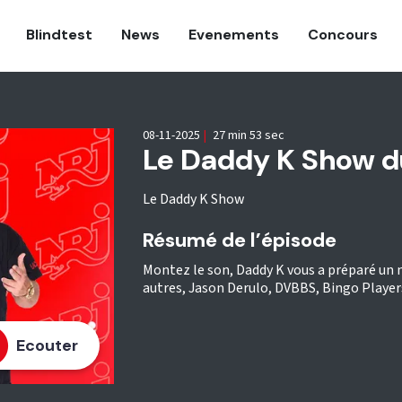
Blindtest
News
Evenements
Concours
08-11-2025
|
27 min 53 sec
Le Daddy K Show du
Le Daddy K Show
Résumé de l’épisode
Montez le son, Daddy K vous a préparé un 
autres, Jason Derulo, DVBBS, Bingo Player
Ecouter