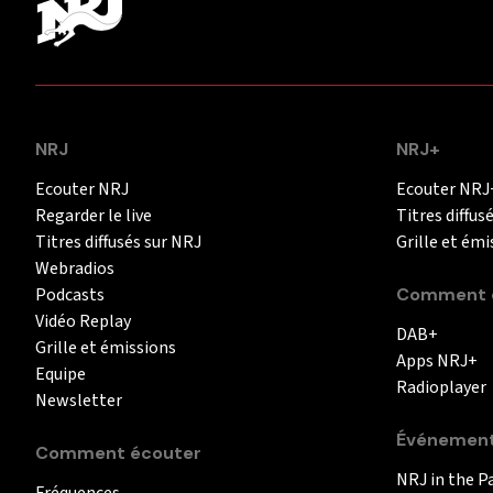
NRJ
NRJ+
Ecouter NRJ
Ecouter NRJ
Regarder le live
Titres diffus
Titres diffusés sur NRJ
Grille et émi
Webradios
Podcasts
Comment é
Vidéo Replay
DAB+
Grille et émissions
Apps NRJ+
Equipe
Radioplayer
Newsletter
Événemen
Comment écouter
NRJ in the P
Fréquences