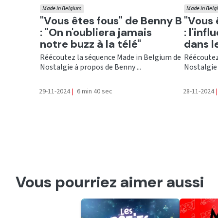
Made in Belgium
Made in Belg
Ecouter
Ecout
"Vous êtes fous" de Benny B
"Vous 
: "On n'oubliera jamais
: l'in
notre buzz à la télé"
dans l
Réécoutez la séquence Made in Belgium de
Réécoutez
Nostalgie à propos de Benny ...
Nostalgie 
29-11-2024
|
6 min 40 sec
28-11-2024
|
Vous pourriez aimer aussi