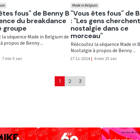
ium
Made in Belgium
er
Ecouter
êtes fous" de Benny B
"Vous êtes fous" de 
fluence du breakdance
: "Les gens cherchent
e groupe
nostalgie dans ce
morceau"
 la séquence Made in Belgium de
à propos de Benny ...
Réécoutez la séquence Made in 
Nostalgie à propos de Benny ...
7 min 5 sec
27-11-2024
|
6 min 25 sec
1
2
3