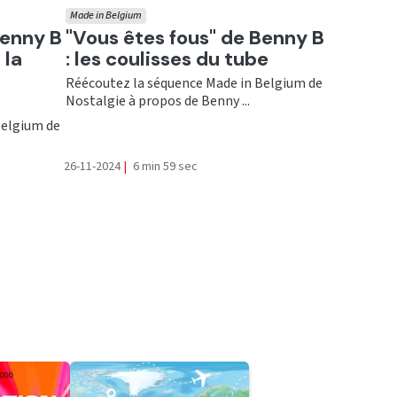
Made in Belgium
Ecouter
Benny B
"Vous êtes fous" de Benny B
 la
: les coulisses du tube
Réécoutez la séquence Made in Belgium de
Nostalgie à propos de Benny ...
Belgium de
26-11-2024
|
6 min 59 sec