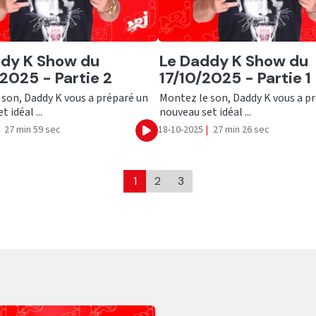
er
Ecouter
ddy K Show du
Le Daddy K Show du
2025 - Partie 2
17/10/2025 - Partie 1
son, Daddy K vous a préparé un
Montez le son, Daddy K vous a p
 idéal ...
nouveau set idéal ...
27 min 59 sec
18-10-2025
|
27 min 26 sec
Ecouter
1
2
3