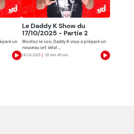
Ecouter
Le Daddy K Show du
17/10/2025 - Partie 2
réparé un
Montez le son, Daddy K vous a préparé un
nouveau set idéal ...
18-10-2025
|
28 min 49 sec
Ecouter
Ecouter