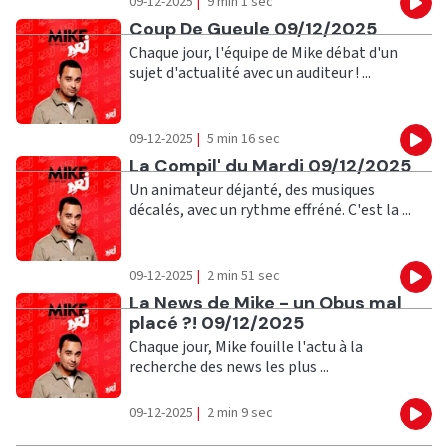
09-12-2025
|
9 min 1 sec
Eco
Ecouter
Coup De Gueule 09/12/2025
Chaque jour, l'équipe de Mike débat d'un
sujet d'actualité avec un auditeur ! ...
09-12-2025
|
5 min 16 sec
Eco
Ecouter
La Compil' du Mardi 09/12/2025
Un animateur déjanté, des musiques
décalés, avec un rythme effréné. C'est la ...
09-12-2025
|
2 min 51 sec
Eco
Ecouter
La News de Mike - un Obus mal
placé ?! 09/12/2025
Chaque jour, Mike fouille l'actu à la
recherche des news les plus ...
09-12-2025
|
2 min 9 sec
Eco