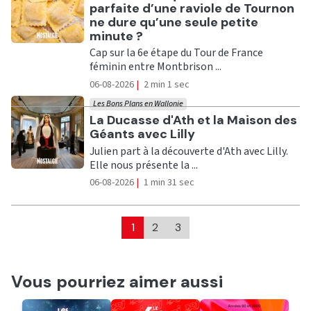
parfaite d’une raviole de Tournon
ne dure qu’une seule petite
minute ?
Cap sur la 6e étape du Tour de France
féminin entre Montbrison ...
06-08-2026
|
2 min 1 sec
Les Bons Plans en Wallonie
Ecouter
La Ducasse d'Ath et la Maison des
Géants avec Lilly
Julien part à la découverte d'Ath avec Lilly.
Elle nous présente la ...
06-08-2026
|
1 min 31 sec
1
2
3
Vous pourriez aimer aussi