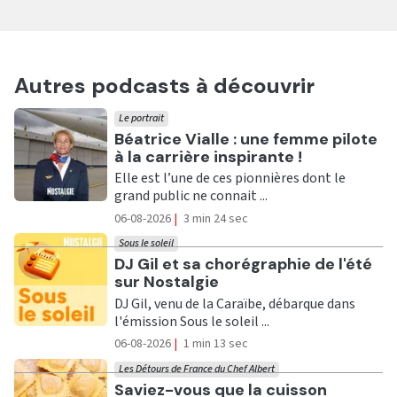
Autres podcasts à découvrir
Le portrait
Ecouter
Béatrice Vialle : une femme pilote
à la carrière inspirante !
Elle est l’une de ces pionnières dont le
grand public ne connait ...
06-08-2026
|
3 min 24 sec
Sous le soleil
Ecouter
DJ Gil et sa chorégraphie de l'été
sur Nostalgie
DJ Gil, venu de la Caraïbe, débarque dans
l'émission Sous le soleil ...
06-08-2026
|
1 min 13 sec
Les Détours de France du Chef Albert
Ecouter
Saviez-vous que la cuisson