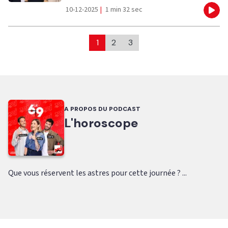
10-12-2025
|
1 min 32 sec
Eco
1
2
3
A PROPOS DU PODCAST
L'horoscope
Que vous réservent les astres pour cette journée ? ...