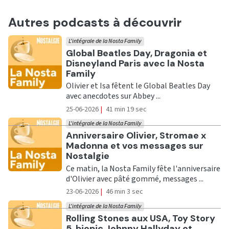
Autres podcasts à découvrir
L'intégrale de la Nosta Family
Ecouter
Global Beatles Day, Dragonia et
Disneyland Paris avec la Nosta
Family
Olivier et Isa fêtent le Global Beatles Day
avec anecdotes sur Abbey ...
25-06-2026
|
41 min 19 sec
L'intégrale de la Nosta Family
Ecouter
Anniversaire Olivier, Stromae x
Madonna et vos messages sur
Nostalgie
Ce matin, la Nosta Family fête l'anniversaire
d'Olivier avec pâté gommé, messages ...
23-06-2026
|
46 min 3 sec
L'intégrale de la Nosta Family
Ecouter
Rolling Stones aux USA, Toy Story
5, biopic Johnny Hallyday et