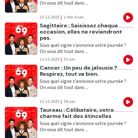
On vous dit tout dans ...
15-12-2025
|
1 min 4 sec
Eco
Ecouter
Sagittaire : Saisissez chaque
occasion, elles ne reviendront
pas.
Sous quel signe s’annonce votre journée ?
On vous dit tout dans ...
12-12-2025
|
53 sec
Eco
Ecouter
Cancer : Un peu de jalousie ?
Respirez, tout va bien.
Sous quel signe s’annonce votre journée ?
On vous dit tout dans ...
11-12-2025
|
56 sec
Eco
Ecouter
Taureau : Célibataire, votre
charme fait des étincelles
Sous quel signe s’annonce votre journée ?
On vous dit tout dans ...