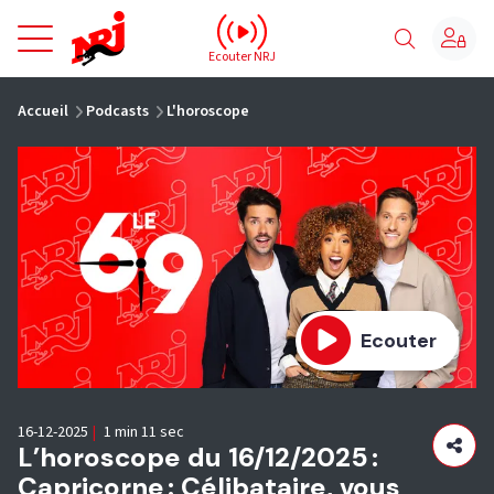
NRJ - Accueil
Ecouter NRJ
vous êtes ici
Accueil
Podcasts
L'horoscope
Ecouter
16-12-2025
|
1 min 11 sec
L’horoscope du 16/12/2025 :
Capricorne : Célibataire, vous