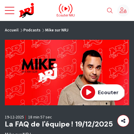
NRJ - Accueil
Ecouter NRJ
vous êtes ici
Accueil
Podcasts
Mike sur NRJ
Ecouter
19-12-2025
|
18 min 57 sec
La FAQ de l'équipe ! 19/12/2025