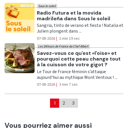
Sous le soleil
Ecouter
Radio Futura et la movida
madrileña dans Sous le soleil
Sangria, tinto de verano et fiesta ! Natalia et
Julien plongent dans ...
07-08-2026
|
2 min 19 sec
Les Détours de France du Chef Albert
Ecouter
Savez-vous ce qu'est «l'oise» et
pourquoi cette peau change tout
à la cuisson de votre gigot ?
Le Tour de France féminin s’attaque
aujourd'hui au mythique Mont Ventoux ! ...
07-08-2026
|
3 min 7 sec
1
2
3
Vous pourriez aimer aussi