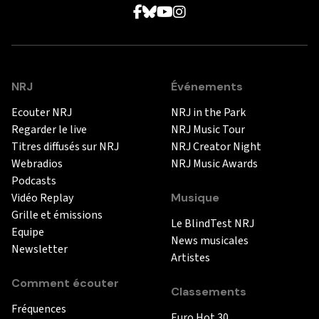
NRJ
Événements
Ecouter NRJ
NRJ in the Park
Regarder le live
NRJ Music Tour
Titres diffusés sur NRJ
NRJ Creator Night
Webradios
NRJ Music Awards
Podcasts
Vidéo Replay
Musique
Grille et émissions
Le BlindTest NRJ
Equipe
News musicales
Newsletter
Artistes
Comment écouter
Classements
Fréquences
Euro Hot 30