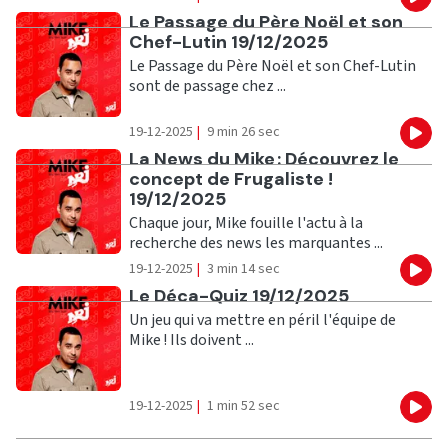
Eco
Ecouter
Le Passage du Père Noël et son
Chef-Lutin 19/12/2025
Le Passage du Père Noël et son Chef-Lutin
sont de passage chez ...
19-12-2025
|
9 min 26 sec
Eco
Ecouter
La News du Mike : Découvrez le
concept de Frugaliste !
19/12/2025
Chaque jour, Mike fouille l'actu à la
recherche des news les marquantes ...
19-12-2025
|
3 min 14 sec
Eco
Ecouter
Le Déca-Quiz 19/12/2025
Un jeu qui va mettre en péril l'équipe de
Mike ! Ils doivent ...
19-12-2025
|
1 min 52 sec
Eco