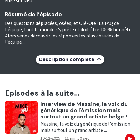
Mike sur NRJ
Résumé de l’épisode
Des questions déplacées, osées, et Olé-Olé ! La FAQ de
l'équipe, tout le monde s'y prête et doit être 100% honnête.
Alors venez découvrir les réponses les plus chaudes de
l'équipe...
Description complète
Episodes à la suite...
Ecouter
Interview de Massine, la voix du
générique de l'émission mais
surtout un grand artiste belge !
Massine, la voix du générique de l'émission
mais surtout un grand artiste ...
19-12-2025
|
11 min 50 sec