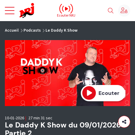
NRJ - Accueil
Ecouter NRJ
vous êtes ici
Accueil
Podcasts
Le Daddy K Show
Ecouter
10-01-2026
|
27 min 31 sec
Le Daddy K Show du 09/01/2026 -
Partie 2