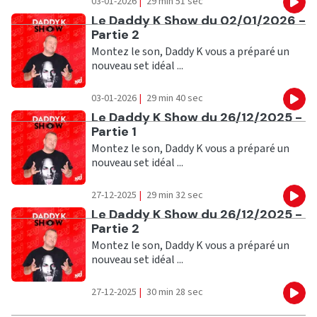
03-01-2026
|
29 min 51 sec
Eco
Ecouter
Le Daddy K Show du 02/01/2026 -
Partie 2
Montez le son, Daddy K vous a préparé un
nouveau set idéal ...
03-01-2026
|
29 min 40 sec
Eco
Ecouter
Le Daddy K Show du 26/12/2025 -
Partie 1
Montez le son, Daddy K vous a préparé un
nouveau set idéal ...
27-12-2025
|
29 min 32 sec
Eco
Ecouter
Le Daddy K Show du 26/12/2025 -
Partie 2
Montez le son, Daddy K vous a préparé un
nouveau set idéal ...
27-12-2025
|
30 min 28 sec
Eco