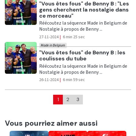
Ecouter
"Vous êtes fous" de Benny B : "Les
gens cherchent la nostalgie dans
ce morceau"
Réécoutez la séquence Made in Belgium de
Nostalgie à propos de Benny ...
27-11-2024
|
6 min 25 sec
Made in Belgium
Ecouter
"Vous êtes fous" de Benny B : les
coulisses du tube
Réécoutez la séquence Made in Belgium de
Nostalgie à propos de Benny ...
26-11-2024
|
6 min 59 sec
1
2
3
Vous pourriez aimer aussi