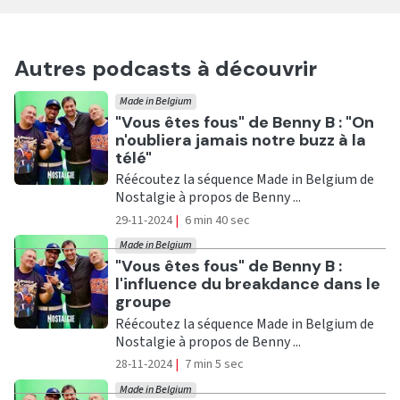
Autres podcasts à découvrir
Made in Belgium
Ecouter
"Vous êtes fous" de Benny B : "On
n'oubliera jamais notre buzz à la
télé"
Réécoutez la séquence Made in Belgium de
Nostalgie à propos de Benny ...
29-11-2024
|
6 min 40 sec
Made in Belgium
Ecouter
"Vous êtes fous" de Benny B :
l'influence du breakdance dans le
groupe
Réécoutez la séquence Made in Belgium de
Nostalgie à propos de Benny ...
28-11-2024
|
7 min 5 sec
Made in Belgium