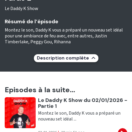
Le Daddy K Show
Résumé de l’épisode
Montez le son, Daddy K vous a préparé un nouveau set idéal
pour une ambiance de feu avec, entre autres, Justin
Timberlake, Peggy Gou, Rihanna
Description complète
Episodes à la suite...
Ecouter
Le Daddy K Show du 02/01/2026 -
Partie 1
Montez le son, Daddy K vous a préparé un
nouveau set idéal ...