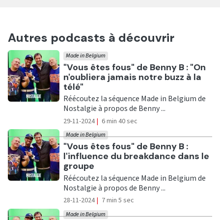
Autres podcasts à découvrir
Made in Belgium
Ecouter
"Vous êtes fous" de Benny B : "On
n'oubliera jamais notre buzz à la
télé"
Réécoutez la séquence Made in Belgium de
Nostalgie à propos de Benny ...
29-11-2024
|
6 min 40 sec
Made in Belgium
Ecouter
"Vous êtes fous" de Benny B :
l'influence du breakdance dans le
groupe
Réécoutez la séquence Made in Belgium de
Nostalgie à propos de Benny ...
28-11-2024
|
7 min 5 sec
Made in Belgium