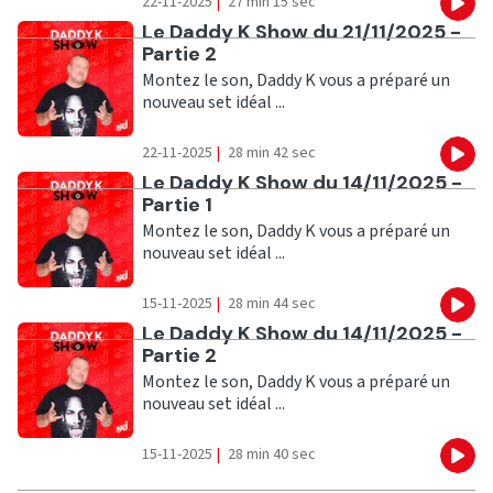
22-11-2025
|
27 min 15 sec
Eco
Ecouter
Le Daddy K Show du 21/11/2025 -
Partie 2
Montez le son, Daddy K vous a préparé un
nouveau set idéal ...
22-11-2025
|
28 min 42 sec
Eco
Ecouter
Le Daddy K Show du 14/11/2025 -
Partie 1
Montez le son, Daddy K vous a préparé un
nouveau set idéal ...
15-11-2025
|
28 min 44 sec
Eco
Ecouter
Le Daddy K Show du 14/11/2025 -
Partie 2
Montez le son, Daddy K vous a préparé un
nouveau set idéal ...
15-11-2025
|
28 min 40 sec
Eco