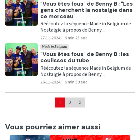
Ecouter
"Vous êtes fous" de Benny B : "Les
gens cherchent la nostalgie dans
ce morceau"
Réécoutez la séquence Made in Belgium de
Nostalgie à propos de Benny ...
27-11-2024
|
6 min 25 sec
Made in Belgium
Ecouter
"Vous êtes fous" de Benny B : les
coulisses du tube
Réécoutez la séquence Made in Belgium de
Nostalgie à propos de Benny ...
26-11-2024
|
6 min 59 sec
1
2
3
Vous pourriez aimer aussi