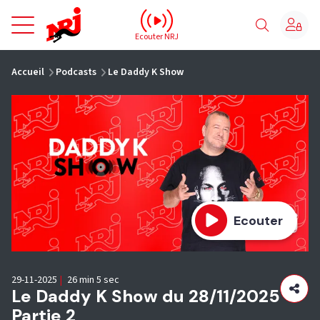
NRJ - Accueil
Ecouter NRJ
vous êtes ici
Accueil
Podcasts
Le Daddy K Show
Ecouter
29-11-2025
|
26 min 5 sec
Le Daddy K Show du 28/11/2025 -
Partie 2