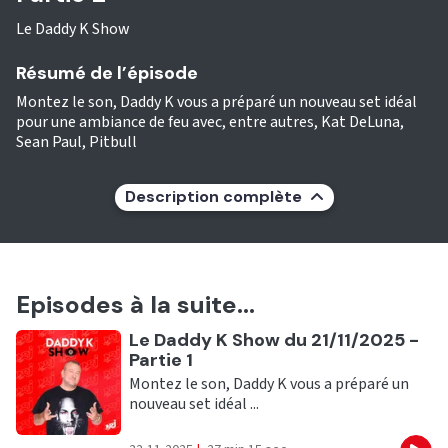
Le Daddy K Show
Résumé de l’épisode
Montez le son, Daddy K vous a préparé un nouveau set idéal
pour une ambiance de feu avec, entre autres, Kat DeLuna,
Sean Paul, Pitbull
Description complète
Episodes à la suite...
Ecouter
Le Daddy K Show du 21/11/2025 -
Partie 1
Montez le son, Daddy K vous a préparé un
nouveau set idéal ...