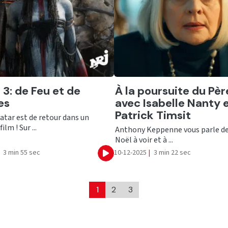
er
Ecouter
 3: de Feu et de
À la poursuite du Pèr
es
avec Isabelle Nanty 
Patrick Timsit
atar est de retour dans un
ilm ! Sur ...
Anthony Keppenne vous parle de
Noël à voir et à ...
3 min 55 sec
10-12-2025
|
3 min 22 sec
Ecouter
1
2
3