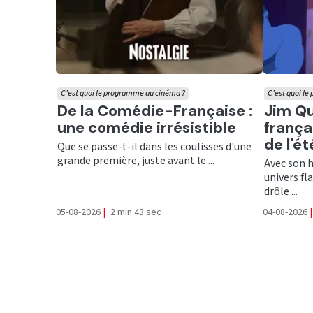
C'est quoi le programme au cinéma ?
C'est quoi l
Ecouter
Ecout
De la Comédie-Française :
Jim Qu
une comédie irrésistible
frança
de l'ét
Que se passe-t-il dans les coulisses d'une
grande première, juste avant le ...
Avec son 
univers f
drôle ...
05-08-2026
|
2 min 43 sec
04-08-2026
|