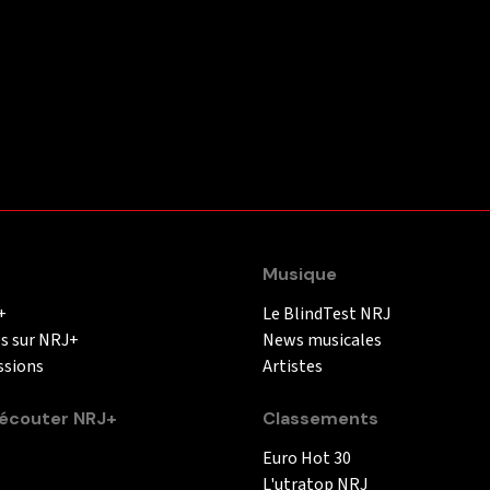
Musique
+
Le BlindTest NRJ
és sur NRJ+
News musicales
ssions
Artistes
couter NRJ+
Classements
Euro Hot 30
L'utratop NRJ