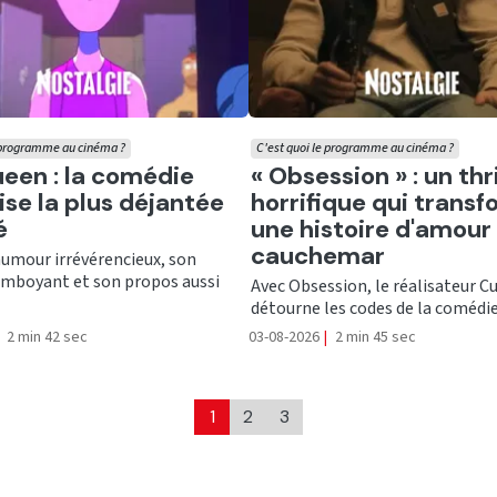
e programme au cinéma ?
C'est quoi le programme au cinéma ?
er
Ecouter
een : la comédie
« Obsession » : un thri
ise la plus déjantée
horrifique qui trans
é
une histoire d'amour
cauchemar
humour irrévérencieux, son
lamboyant et son propos aussi
Avec Obsession, le réalisateur C
détourne les codes de la comédie 
2 min 42 sec
03-08-2026
|
2 min 45 sec
1
2
3