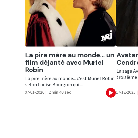
Ecouter
Ecout
La pire mère au monde... un
Avatar
film déjanté avec Muriel
Cendr
Robin
La saga Av
troisième f
La pire mère au monde... c'est Muriel Robin
selon Louise Bourgoin qui ...
07-01-2026
|
2 min 40 sec
17-12-2025
|
Ecouter