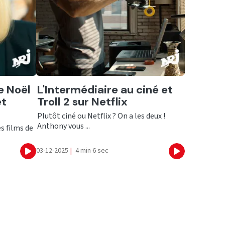
Ecouter
e Noël
L'Intermédiaire au ciné et
et
Troll 2 sur Netflix
Plutôt ciné ou Netflix ? On a les deux !
Anthony vous ...
s films de
03-12-2025
|
4 min 6 sec
Ecouter
Ecouter