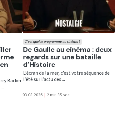
C'est quoi le programme au cinéma ?
Ecouter
ller
De Gaulle au cinéma : deux
forme
regards sur une bataille
 en
d’Histoire
L’écran de la mer, c’est votre séquence de
l’été sur l’actu des ...
urry Barker
...
03-08-2026
|
2 min 35 sec