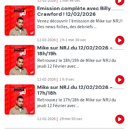
12-02-2026
|
1 min 44 sec
Eco
Ecouter
Emission complète avec Billy
Crawford ! 12/02/2026
Venez découvrir l'émission de Mike sur NRJ !
Des news folles, des debriefs ...
12-02-2026
|
2 h 1 min 30 sec
Eco
Ecouter
Mike sur NRJ du 12/02/2026 -
18h/19h
Retrouvez le 18h/19h de Mike sur NRJ du
jeudi 12 Février avec ...
12-02-2026
|
1 h 9 sec
Eco
Ecouter
Mike sur NRJ du 12/02/2026 -
17h/18h
Retrouvez le 17h/18h de Mike sur NRJ du
jeudi 12 Février avec ...
12-02-2026
|
29 min 50 sec
Eco