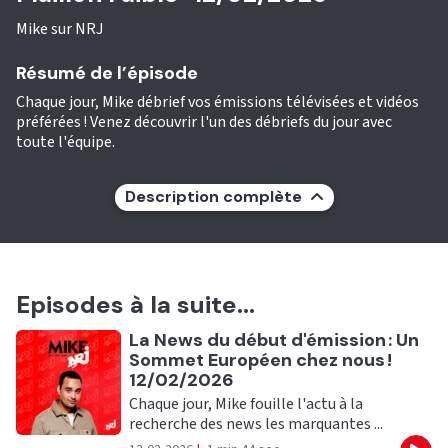
Mike sur NRJ
Résumé de l’épisode
Chaque jour, Mike débrief vos émissions télévisées et vidéos
préférées ! Venez découvrir l'un des débriefs du jour avec
toute l'équipe.
Description complète
Episodes à la suite...
Ecouter
La News du début d'émission : Un
Sommet Européen chez nous !
12/02/2026
Chaque jour, Mike fouille l'actu à la
recherche des news les marquantes ...