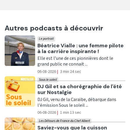
Autres podcasts à découvrir
Le portrait
Ecouter
Béatrice Vialle : une femme pilote
à la carrière inspirante !
Elle est l’une de ces pionnières dont le
grand public ne connait ...
06-08-2026
|
3 min 24 sec
Sous le soleil
Ecouter
DJ Gil et sa chorégraphie de l'été
sur Nostalgie
DJ Gil, venu de la Caraïbe, débarque dans
l'émission Sous le soleil ...
06-08-2026
|
1 min 13 sec
Les Détours de France du Chef Albert
Ecouter
Saviez-vous que la cuisson