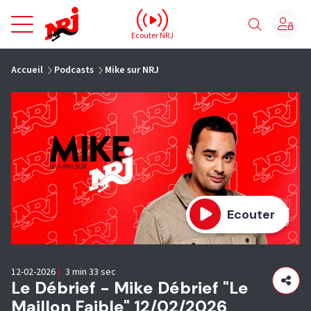
NRJ - Accueil
Ecouter NRJ
vous êtes ici
Accueil
Podcasts
Mike sur NRJ
Ecouter
12-02-2026
|
3 min 33 sec
Le Débrief - Mike Débrief "Le
Maillon Faible" 12/02/2026