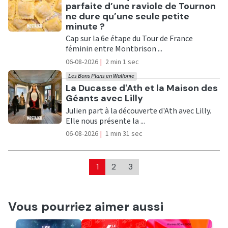
parfaite d’une raviole de Tournon
ne dure qu’une seule petite
minute ?
Cap sur la 6e étape du Tour de France
féminin entre Montbrison ...
06-08-2026
|
2 min 1 sec
Les Bons Plans en Wallonie
Ecouter
La Ducasse d'Ath et la Maison des
Géants avec Lilly
Julien part à la découverte d'Ath avec Lilly.
Elle nous présente la ...
06-08-2026
|
1 min 31 sec
1
2
3
Vous pourriez aimer aussi