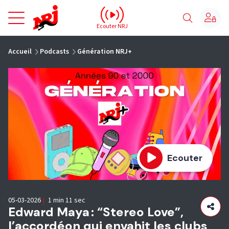
NRJ - Accueil
Ecouter NRJ
vous êtes ici
Accueil
Podcasts
Génération NRJ+
Ecouter
05-03-2026
|
1 min 11 sec
Edward Maya : “Stereo Love”,
l’accordéon qui envahit les clubs