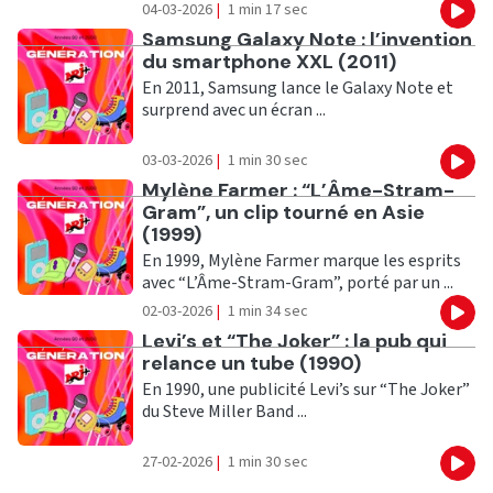
04-03-2026
|
1 min 17 sec
Eco
Ecouter
Samsung Galaxy Note : l’invention
du smartphone XXL (2011)
En 2011, Samsung lance le Galaxy Note et
surprend avec un écran ...
03-03-2026
|
1 min 30 sec
Eco
Ecouter
Mylène Farmer : “L’Âme-Stram-
Gram”, un clip tourné en Asie
(1999)
En 1999, Mylène Farmer marque les esprits
avec “L’Âme-Stram-Gram”, porté par un ...
02-03-2026
|
1 min 34 sec
Eco
Ecouter
Levi’s et “The Joker” : la pub qui
relance un tube (1990)
En 1990, une publicité Levi’s sur “The Joker”
du Steve Miller Band ...
27-02-2026
|
1 min 30 sec
Eco