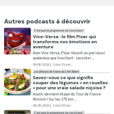
Autres podcasts à découvrir
C'est quoi le programme sur vos écrans?
Ecouter
Vice-Versa : le film Pixar qui
transforme nos émotions en
aventure
Avec Vice-Versa, Pixar réussit un pari aussi
audacieux que touchant : raconter ...
09-08-2026
|
2 min 39 sec
Les Détours de France du Chef Albert
Ecouter
Savez-vous ce que signifie
couper des légumes « en rouelles
» pour une vraie salade niçoise ?
Avant-dernière étape du Tour de France
féminin ! Sur les 175 km ...
08-08-2026
|
2 min 59 sec
C'est quoi le programme sur vos écrans?