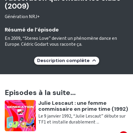
(2009)
Génération NRJ+
Résumé de l’épisode
En 2009, “Stereo Love” devient un phénomène dance en
Europe. Cédric Godart vous raconte ça.
Description complète
Episodes à la suite...
Ecouter
Julie Lescaut : une femme
commissaire en prime time (1992)
Le 9 janvier 1992, “Julie Lescaut” débute sur
TF1 et installe durablement ...