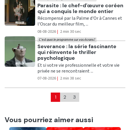
Ecouter
Parasite : le chef-d'œuvre coréen
qui a conquis le monde entier
Récompensé par la Palme d'Or à Cannes et
l'Oscar du meilleur film, ...
08-08-2026
|
2 min 30 sec
C'est quoi le programme sur vos écrans?
Ecouter
Severance : la série fascinante
qui réinvente le thriller
psychologique
Et si votre vie professionnelle et votre vie
privée ne se rencontraient ...
07-08-2026
|
2 min 38 sec
1
2
3
Vous pourriez aimer aussi