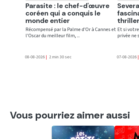
Ecouter
Ecout
Parasite : le chef-d'œuvre
Severa
coréen qui a conquis le
fascin
monde entier
thrill
Récompensé par la Palme d'Or à Cannes et
Et si votr
l'Oscar du meilleur film, ...
privée ne 
08-08-2026
|
2 min 30 sec
07-08-2026
|
Vous pourriez aimer aussi