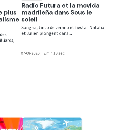
Ecouter
n
Radio Futura et la movida
e plus
madrileña dans Sous le
alisme
soleil
Sangria, tinto de verano et fiesta ! Natalia
et Julien plongent dans ...
ndes
lliards,
07-08-2026
|
2 min 19 sec