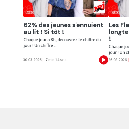
Ecouter
Ecout
62% des jeunes s'ennuient
Les Fl
au lit ! Si tôt !
longte
!
Chaque jour à 8h, découvrez le chiffre du
jour ! Un chiffre ...
Chaque jou
jour ! Un ch
30-03-2026
|
7 min 14 sec
26-03-2026
|
Ecouter