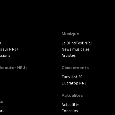
Musique
+
Le BlindTest NRJ
és sur NRJ+
News musicales
ssions
Artistes
couter NRJ+
Classements
Euro Hot 30
L'utratop NRJ
Actualités
ts
Actualités
ark
Concours