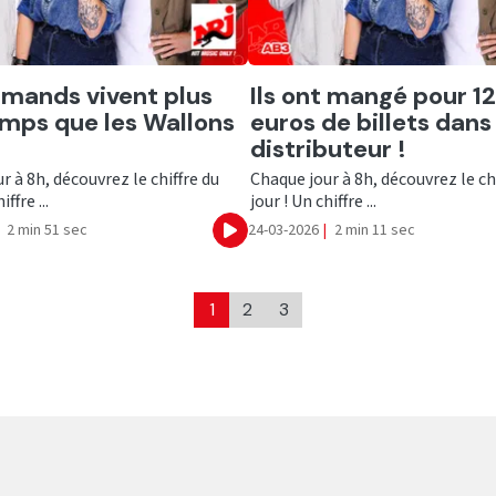
er
Ecouter
amands vivent plus
Ils ont mangé pour 1
mps que les Wallons
euros de billets dans
distributeur !
r à 8h, découvrez le chiffre du
Chaque jour à 8h, découvrez le ch
iffre ...
jour ! Un chiffre ...
2 min 51 sec
24-03-2026
|
2 min 11 sec
Ecouter
1
2
3