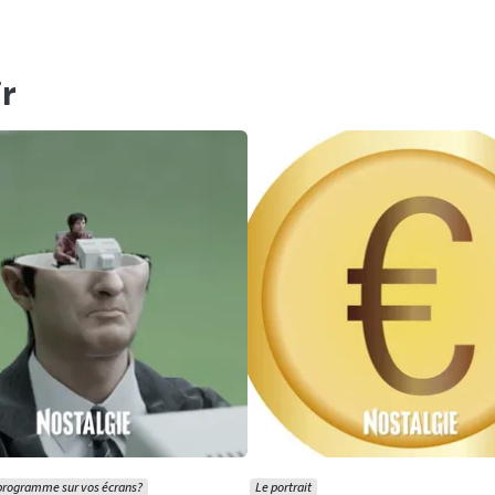
r
 programme sur vos écrans?
Le portrait