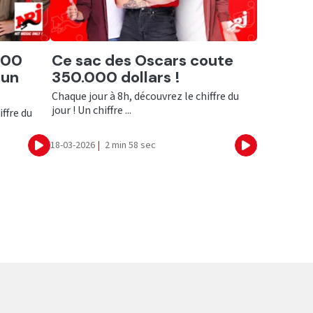
Ecouter
200
Ce sac des Oscars coute
 un
350.000 dollars !
Chaque jour à 8h, découvrez le chiffre du
jour ! Un chiffre ...
iffre du
18-03-2026
|
2 min 58 sec
Ecouter
Ecouter