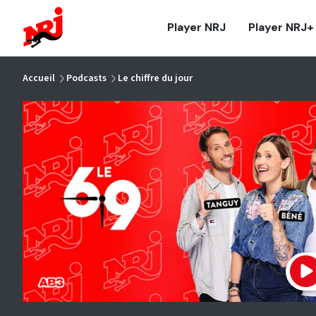
NRJ - Accueil
Player NRJ
Player NRJ+
vous êtes ici
Accueil
Podcasts
Le chiffre du jour