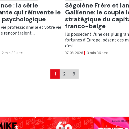
er
Ecouter
nce : la série
Ségolène Frère et Ia
ante qui réinvente le
Gallienne: le couple l
er psychologique
stratégique du capit
franco-belge
e vie professionnelle et votre vie
se rencontraient ...
Ils possèdent l'une des plus gra
fortunes d'Europe, pèsent des mi
c’est ...
2 min 38 sec
07-08-2026
|
3 min 36 sec
1
2
3