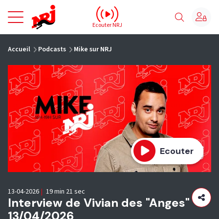
NRJ - Accueil
Ecouter NRJ
vous êtes ici
Accueil
Podcasts
Mike sur NRJ
Ecouter
13-04-2026
|
19 min 21 sec
Interview de Vivian des "Anges"
13/04/2026