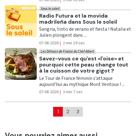
07-08-2026
|
3 min 36 sec
Sous le soleil
Ecouter
Radio Futura et la movida
madrileña dans Sous le soleil
Sangria, tinto de verano et fiesta ! Natalia et
Julien plongent dans ...
07-08-2026
|
2 min 19 sec
Les Détours de France du Chef Albert
Ecouter
Savez-vous ce qu'est «l'oise» et
pourquoi cette peau change tout
à la cuisson de votre gigot ?
Le Tour de France féminin s’attaque
aujourd'hui au mythique Mont Ventoux ! ...
07-08-2026
|
3 min 7 sec
1
2
3
Vous pourriez aimer aussi