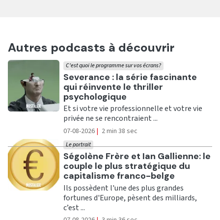
Autres podcasts à découvrir
C'est quoi le programme sur vos écrans?
Ecouter
Severance : la série fascinante
qui réinvente le thriller
psychologique
Et si votre vie professionnelle et votre vie
privée ne se rencontraient ...
07-08-2026
|
2 min 38 sec
Le portrait
Ecouter
Ségolène Frère et Ian Gallienne: le
couple le plus stratégique du
capitalisme franco-belge
Ils possèdent l'une des plus grandes
fortunes d'Europe, pèsent des milliards,
c’est ...