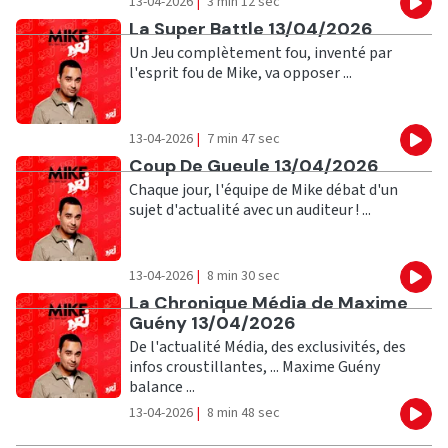
13-04-2026
|
3 min 12 sec
Eco
Ecouter
La Super Battle 13/04/2026
Un Jeu complètement fou, inventé par
l'esprit fou de Mike, va opposer ...
13-04-2026
|
7 min 47 sec
Eco
Ecouter
Coup De Gueule 13/04/2026
Chaque jour, l'équipe de Mike débat d'un
sujet d'actualité avec un auditeur ! ...
13-04-2026
|
8 min 30 sec
Eco
Ecouter
La Chronique Média de Maxime
Guény 13/04/2026
De l'actualité Média, des exclusivités, des
infos croustillantes, ... Maxime Guény
balance ...
13-04-2026
|
8 min 48 sec
Eco