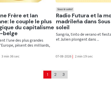
Sous le soleil
er
Ecouter
ne Frère et Ian
Radio Futura et la m
ne: le couple le plus
madrileña dans Sous 
gique du capitalisme
soleil
o-belge
Sangria, tinto de verano et fiesta
et Julien plongent dans ...
ent l'une des plus grandes
'Europe, pèsent des milliards,
3 min 36 sec
07-08-2026
|
2 min 19 sec
1
2
3