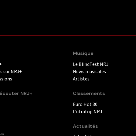
Musique
+
Le BlindTest NRJ
és sur NRJ+
News musicales
ssions
Artistes
couter NRJ+
Classements
Euro Hot 30
L'utratop NRJ
Actualités
ts