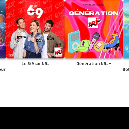
Le 6/9 sur NRJ
Génération NRJ+
our
Bol