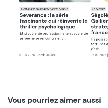
C'est quoi le programme sur vos écrans?
Le portrait
Ecouter
Ecout
Severance : la série
Ségolè
fascinante qui réinvente le
Gallien
thriller psychologique
straté
franc
Et si votre vie professionnelle et votre vie
privée ne se rencontraient ...
Ils possèd
fortunes d
c’est ...
07-08-2026
|
2 min 38 sec
07-08-2026
|
Vous pourriez aimer aussi