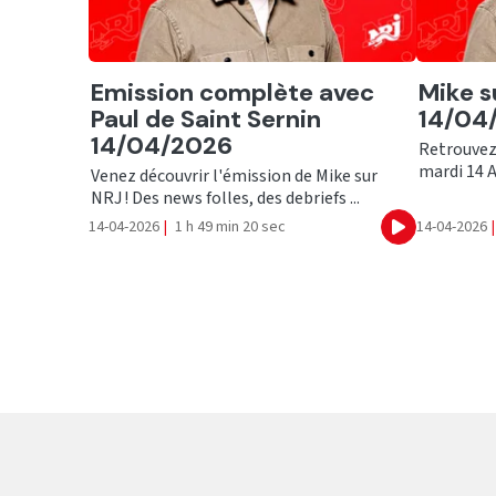
Ecouter
Ecout
Emission complète avec
Mike s
Paul de Saint Sernin
14/04/
14/04/2026
Retrouvez
mardi 14 Av
Venez découvrir l'émission de Mike sur
NRJ ! Des news folles, des debriefs ...
14-04-2026
|
1 h 49 min 20 sec
14-04-2026
|
Ecouter