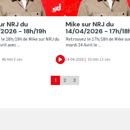
er
Ecouter
ur NRJ du
Mike sur NRJ du
2026 - 18h/19h
14/04/2026 - 17h/18
 le 18h/19h de Mike sur NRJ du
Retrouvez le 17h/18h de Mike su
ril avec ...
mardi 14 Avril le ...
46 min 5 sec
14-04-2026
|
33 min 13 sec
Ecouter
1
2
3