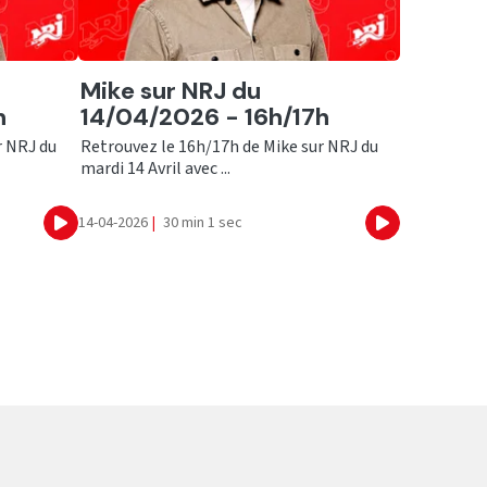
Ecouter
Mike sur NRJ du
h
14/04/2026 - 16h/17h
r NRJ du
Retrouvez le 16h/17h de Mike sur NRJ du
mardi 14 Avril avec ...
14-04-2026
|
30 min 1 sec
Ecouter
Ecouter