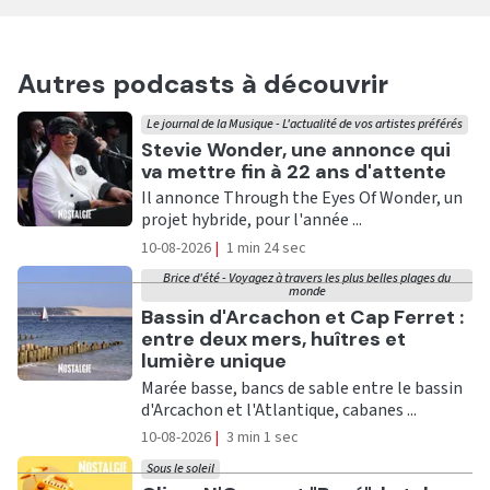
Autres podcasts à découvrir
Le journal de la Musique - L'actualité de vos artistes préférés
Ecouter
Stevie Wonder, une annonce qui
va mettre fin à 22 ans d'attente
Il annonce Through the Eyes Of Wonder, un
projet hybride, pour l'année ...
10-08-2026
|
1 min 24 sec
Brice d'été - Voyagez à travers les plus belles plages du
monde
Ecouter
Bassin d'Arcachon et Cap Ferret :
entre deux mers, huîtres et
lumière unique
Marée basse, bancs de sable entre le bassin
d'Arcachon et l'Atlantique, cabanes ...
10-08-2026
|
3 min 1 sec
Sous le soleil