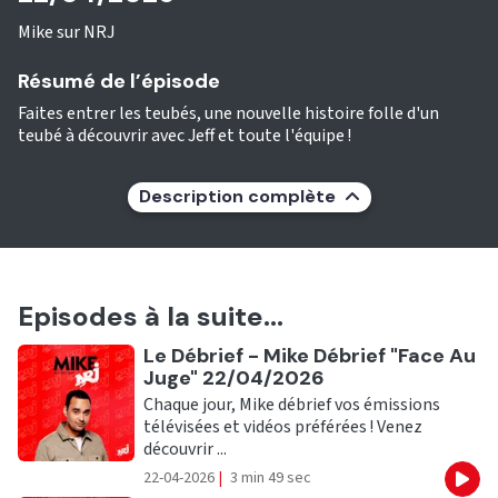
Mike sur NRJ
Résumé de l’épisode
Faites entrer les teubés, une nouvelle histoire folle d'un
teubé à découvrir avec Jeff et toute l'équipe !
Description complète
Episodes à la suite...
Ecouter
Le Débrief - Mike Débrief "Face Au
Juge" 22/04/2026
Chaque jour, Mike débrief vos émissions
télévisées et vidéos préférées ! Venez
découvrir ...
22-04-2026
|
3 min 49 sec
Eco