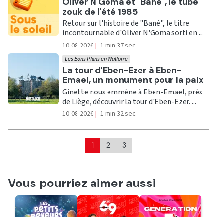
Ecouter
Oliver N'Goma et "Bané", le tube
zouk de l'été 1985
Retour sur l'histoire de "Bané", le titre
incontournable d'Oliver N'Goma sorti en ...
10-08-2026
|
1 min 37 sec
Les Bons Plans en Wallonie
Ecouter
La tour d'Eben-Ezer à Eben-
Emael, un monument pour la paix
Ginette nous emmène à Eben-Emael, près
de Liège, découvrir la tour d'Eben-Ezer. ...
10-08-2026
|
1 min 32 sec
1
2
3
Vous pourriez aimer aussi