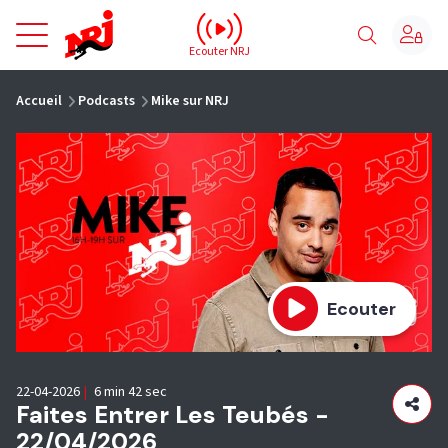
NRJ - Accueil
Ecouter NRJ
vous êtes ici
Accueil
Podcasts
Mike sur NRJ
Ecouter
22-04-2026
|
6 min 42 sec
Faites Entrer Les Teubés -
22/04/2026