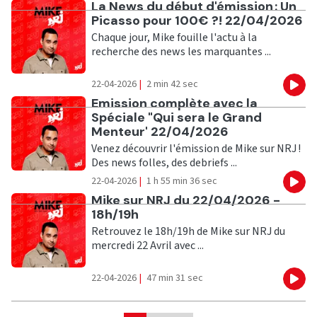
Ecouter
La News du début d'émission : Un
Picasso pour 100€ ?! 22/04/2026
Chaque jour, Mike fouille l'actu à la
recherche des news les marquantes ...
22-04-2026
|
2 min 42 sec
Eco
Ecouter
Emission complète avec la
Spéciale "Qui sera le Grand
Menteur' 22/04/2026
Venez découvrir l'émission de Mike sur NRJ !
Des news folles, des debriefs ...
22-04-2026
|
1 h 55 min 36 sec
Eco
Ecouter
Mike sur NRJ du 22/04/2026 -
18h/19h
Retrouvez le 18h/19h de Mike sur NRJ du
mercredi 22 Avril avec ...
22-04-2026
|
47 min 31 sec
Eco