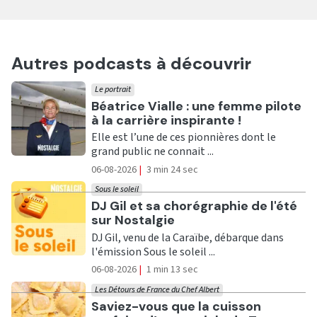
Autres podcasts à découvrir
Le portrait
Ecouter
Béatrice Vialle : une femme pilote
à la carrière inspirante !
Elle est l’une de ces pionnières dont le
grand public ne connait ...
06-08-2026
|
3 min 24 sec
Sous le soleil
Ecouter
DJ Gil et sa chorégraphie de l'été
sur Nostalgie
DJ Gil, venu de la Caraïbe, débarque dans
l'émission Sous le soleil ...
06-08-2026
|
1 min 13 sec
Les Détours de France du Chef Albert
Ecouter
Saviez-vous que la cuisson