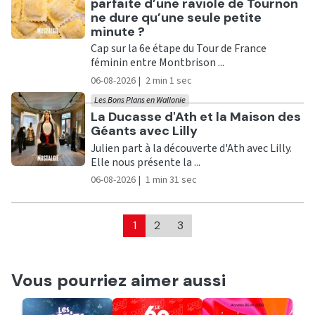
parfaite d’une raviole de Tournon
ne dure qu’une seule petite
minute ?
Cap sur la 6e étape du Tour de France
féminin entre Montbrison ...
06-08-2026
|
2 min 1 sec
Les Bons Plans en Wallonie
Ecouter
La Ducasse d'Ath et la Maison des
Géants avec Lilly
Julien part à la découverte d'Ath avec Lilly.
Elle nous présente la ...
06-08-2026
|
1 min 31 sec
1
2
3
Vous pourriez aimer aussi