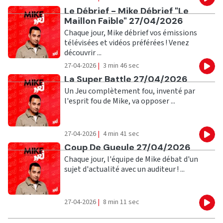
Eco
Ecouter
Le Débrief - Mike Débrief "Le
Maillon Faible" 27/04/2026
Chaque jour, Mike débrief vos émissions
télévisées et vidéos préférées ! Venez
découvrir ...
27-04-2026
|
3 min 46 sec
Eco
Ecouter
La Super Battle 27/04/2026
Un Jeu complètement fou, inventé par
l'esprit fou de Mike, va opposer ...
27-04-2026
|
4 min 41 sec
Eco
Ecouter
Coup De Gueule 27/04/2026
Chaque jour, l'équipe de Mike débat d'un
sujet d'actualité avec un auditeur ! ...
27-04-2026
|
8 min 11 sec
Eco