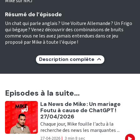
Mike sur NRJ
Résumé de l’épisode
Un chat qui parle anglais ? Une Voiture Allemande ? Un Frigo
qui bégaye ? Venez découvrir des combinaisons de bruits
comme vous ne les avez jamais entendues dans ce jeu
proposé par Mike à toute l'équipe !
Description complète
Episodes à la suite...
Ecouter
La News de Mike : Un mariage
Foutu à cause de ChatGPT !
27/04/2026
Chaque jour, Mike fouille l'actu à la
recherche des news les marquantes ...
27-04-2026
|
3 min 8 sec