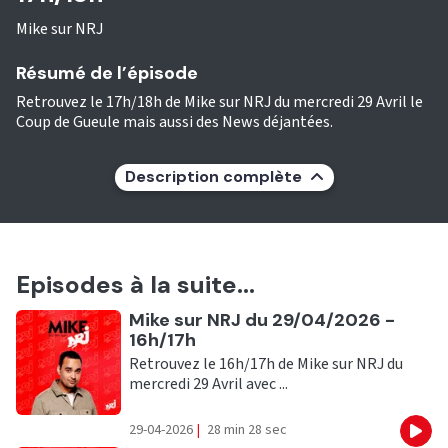
Mike sur NRJ
Résumé de l’épisode
Retrouvez le 17h/18h de Mike sur NRJ du mercredi 29 Avril le
Coup de Gueule mais aussi des News déjantées.
Description complète
Episodes à la suite...
Ecouter
Mike sur NRJ du 29/04/2026 -
16h/17h
Retrouvez le 16h/17h de Mike sur NRJ du
mercredi 29 Avril avec ...
29-04-2026
|
28 min 28 sec
Eco