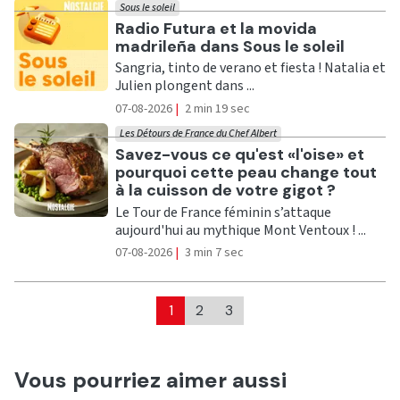
Sous le soleil
Ecouter
Radio Futura et la movida
madrileña dans Sous le soleil
Sangria, tinto de verano et fiesta ! Natalia et
Julien plongent dans ...
07-08-2026
|
2 min 19 sec
Les Détours de France du Chef Albert
Ecouter
Savez-vous ce qu'est «l'oise» et
pourquoi cette peau change tout
à la cuisson de votre gigot ?
Le Tour de France féminin s’attaque
aujourd'hui au mythique Mont Ventoux ! ...
07-08-2026
|
3 min 7 sec
1
2
3
Vous pourriez aimer aussi