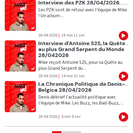
Ecouter
Interview des PZK 28/04/2026
Les PZK sont de retour avec l'équipe de Mike
! Un album ...
28-04-2026
|
18 min 11 sec
Eco
Ecouter
Interview d'Antoine S2S, la Quête
au plus Grand Serpent du Monde
28/042026
Mike reçoit Antoine S2S, pour sa Quête au
plus Grand Serpent du ...
28-04-2026
|
14 min 52 sec
Eco
Ecouter
La Chronique Politique de Denis-
Belgica 28/04/2026
Denis débrief l'actualité politique avec
l'équipe de Mike. Les Buzz, les Bad-Buzz, ...
28-04-2026
|
6 min 9 sec
Eco