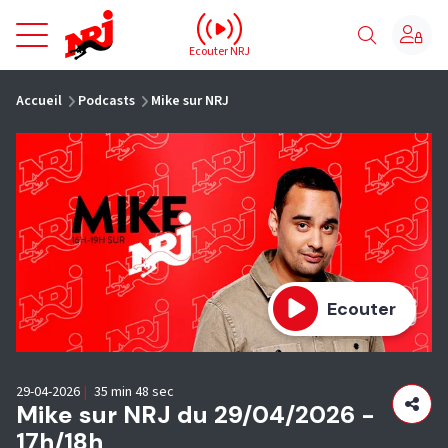
NRJ - Accueil
Ecouter NRJ
vous êtes ici
Accueil
Podcasts
Mike sur NRJ
Ecouter
29-04-2026
|
35 min 48 sec
Mike sur NRJ du 29/04/2026 -
17h/18h