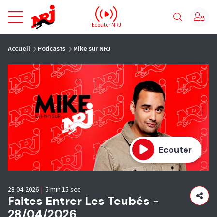
NRJ - Accueil
Ecouter NRJ
vous êtes ici
Accueil
Podcasts
Mike sur NRJ
Ecouter
28-04-2026
|
5 min 15 sec
Faites Entrer Les Teubés -
28/04/2026