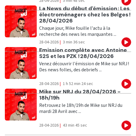
28-04-2026
|
3 min 48 sec
Eco
Ecouter
La News du début d'émission : Les
électroménagers chez les Belges !
28/04/2026
Chaque jour, Mike fouille l'actu à la
recherche des news les marquantes ...
28-04-2026
|
3 min 36 sec
Eco
Ecouter
Emission complète avec Antoine
S2S et les PZK ! 28/04/2026
Venez découvrir l'émission de Mike sur NRJ !
Des news folles, des debriefs ...
28-04-2026
|
1 h 52 min 24 sec
Eco
Ecouter
Mike sur NRJ du 28/04/2026 -
18h/19h
Retrouvez le 18h/19h de Mike sur NRJ du
mardi 28 Avril avec ...
28-04-2026
|
43 min 45 sec
Eco