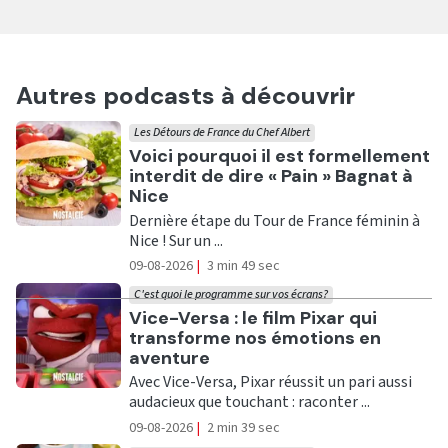
Autres podcasts à découvrir
Les Détours de France du Chef Albert
Ecouter
Voici pourquoi il est formellement
interdit de dire « Pain » Bagnat à
Nice
Dernière étape du Tour de France féminin à
Nice ! Sur un ...
09-08-2026
|
3 min 49 sec
C'est quoi le programme sur vos écrans?
Ecouter
Vice-Versa : le film Pixar qui
transforme nos émotions en
aventure
Avec Vice-Versa, Pixar réussit un pari aussi
audacieux que touchant : raconter ...
09-08-2026
|
2 min 39 sec