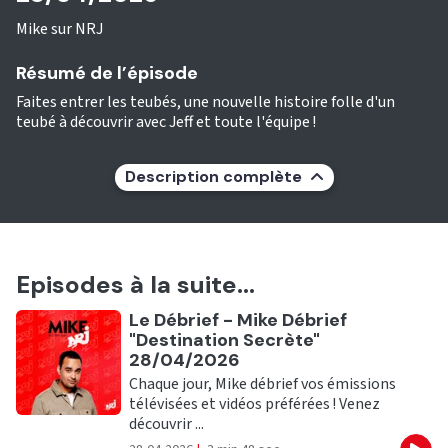
Mike sur NRJ
Résumé de l’épisode
Faites entrer les teubés, une nouvelle histoire folle d'un
teubé à découvrir avec Jeff et toute l'équipe !
Description complète
Episodes à la suite...
Ecouter
Le Débrief - Mike Débrief
"Destination Secrète"
28/04/2026
Chaque jour, Mike débrief vos émissions
télévisées et vidéos préférées ! Venez
découvrir ...