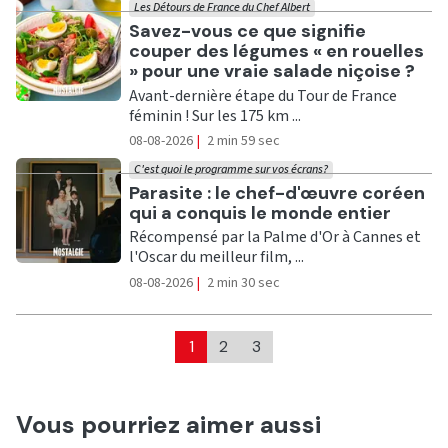
Les Détours de France du Chef Albert
Ecouter
Savez-vous ce que signifie
couper des légumes « en rouelles
» pour une vraie salade niçoise ?
Avant-dernière étape du Tour de France
féminin ! Sur les 175 km ...
08-08-2026
|
2 min 59 sec
C'est quoi le programme sur vos écrans?
Ecouter
Parasite : le chef-d'œuvre coréen
qui a conquis le monde entier
Récompensé par la Palme d'Or à Cannes et
l'Oscar du meilleur film, ...
08-08-2026
|
2 min 30 sec
1
2
3
Vous pourriez aimer aussi