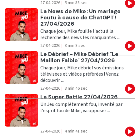
27-04-2026
|
5 min 58 sec
Eco
Ecouter
La News de Mike : Un mariage
Foutu à cause de ChatGPT !
27/04/2026
Chaque jour, Mike fouille l'actu à la
recherche des news les marquantes ...
27-04-2026
|
3 min 8 sec
Eco
Ecouter
Le Débrief - Mike Débrief "Le
Maillon Faible" 27/04/2026
Chaque jour, Mike débrief vos émissions
télévisées et vidéos préférées ! Venez
découvrir ...
27-04-2026
|
3 min 46 sec
Eco
Ecouter
La Super Battle 27/04/2026
Un Jeu complètement fou, inventé par
l'esprit fou de Mike, va opposer ...
27-04-2026
|
4 min 41 sec
Eco