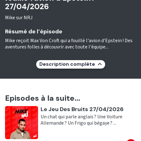
27/04/2026
Mike sur NRJ
Résumé de l’épisode
Mike reçoit Max Von Croft qui a fouillé l'avion d'Epstein ! Des
aventures folles à découvrir avec toute l'équipe...
Description complète
Episodes à la suite...
Ecouter
Le Jeu Des Bruits 27/04/2026
Un chat qui parle anglais ? Une Voiture
Allemande ? Un Frigo qui bégaye ? ...