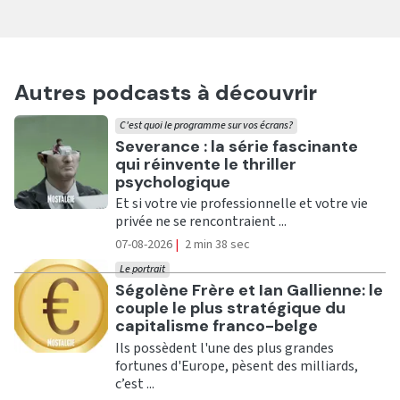
Autres podcasts à découvrir
C'est quoi le programme sur vos écrans?
Ecouter
Severance : la série fascinante
qui réinvente le thriller
psychologique
Et si votre vie professionnelle et votre vie
privée ne se rencontraient ...
07-08-2026
|
2 min 38 sec
Le portrait
Ecouter
Ségolène Frère et Ian Gallienne: le
couple le plus stratégique du
capitalisme franco-belge
Ils possèdent l'une des plus grandes
fortunes d'Europe, pèsent des milliards,
c’est ...