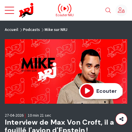
NRJ - Accueil
Ecouter NRJ
vous êtes ici
Accueil
Podcasts
Mike sur NRJ
Ecouter
27-04-2026
|
10 min 21 sec
Interview de Max Von Croft, il a
fouillé l'avion d'Epstein !