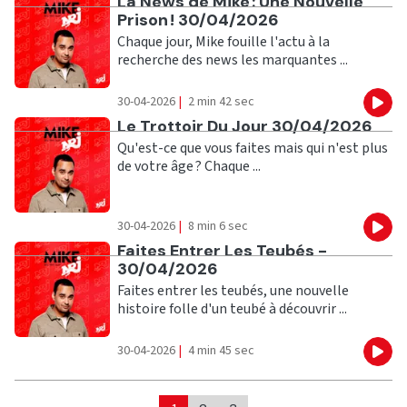
Ecouter
La News de Mike : Une Nouvelle
Prison ! 30/04/2026
Chaque jour, Mike fouille l'actu à la
recherche des news les marquantes ...
30-04-2026
|
2 min 42 sec
Eco
Ecouter
Le Trottoir Du Jour 30/04/2026
Qu'est-ce que vous faites mais qui n'est plus
de votre âge ? Chaque ...
30-04-2026
|
8 min 6 sec
Eco
Ecouter
Faites Entrer Les Teubés -
30/04/2026
Faites entrer les teubés, une nouvelle
histoire folle d'un teubé à découvrir ...
30-04-2026
|
4 min 45 sec
Eco