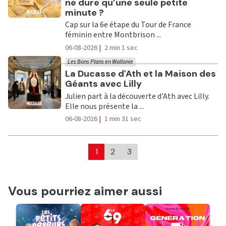
ne dure qu’une seule petite
minute ?
Cap sur la 6e étape du Tour de France
féminin entre Montbrison ...
06-08-2026
|
2 min 1 sec
Les Bons Plans en Wallonie
Ecouter
La Ducasse d'Ath et la Maison des
Géants avec Lilly
Julien part à la découverte d'Ath avec Lilly.
Elle nous présente la ...
06-08-2026
|
1 min 31 sec
1
2
3
Vous pourriez aimer aussi