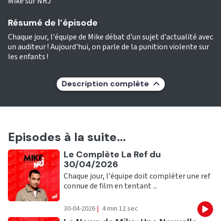
Mike sur NRJ
Résumé de l’épisode
Chaque jour, l'équipe de Mike débat d'un sujet d'actualité avec
un auditeur ! Aujourd'hui, on parle de la punition violente sur
les enfants !
Description complète
Episodes à la suite...
Ecouter
Le Complète La Ref du
30/04/2026
Chaque jour, l'équipe doit compléter une ref
connue de film en tentant ...
30-04-2026
|
4 min 12 sec
Eco