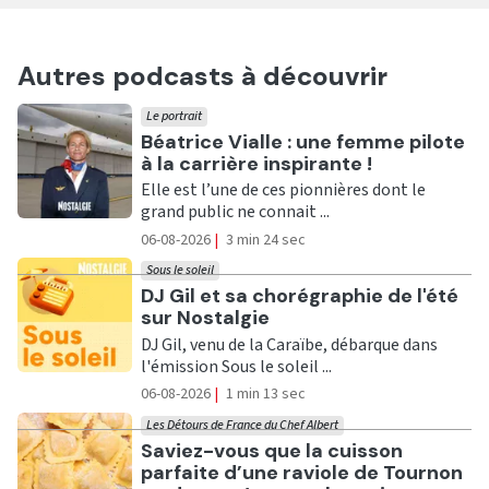
Autres podcasts à découvrir
Le portrait
Ecouter
Béatrice Vialle : une femme pilote
à la carrière inspirante !
Elle est l’une de ces pionnières dont le
grand public ne connait ...
06-08-2026
|
3 min 24 sec
Sous le soleil
Ecouter
DJ Gil et sa chorégraphie de l'été
sur Nostalgie
DJ Gil, venu de la Caraïbe, débarque dans
l'émission Sous le soleil ...
06-08-2026
|
1 min 13 sec
Les Détours de France du Chef Albert
Ecouter
Saviez-vous que la cuisson
parfaite d’une raviole de Tournon