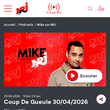
NRJ - Accueil
Ecouter NRJ
vous êtes ici
Accueil
Podcasts
Mike sur NRJ
Ecouter
30-04-2026
|
9 min 19 sec
Coup De Gueule 30/04/2026