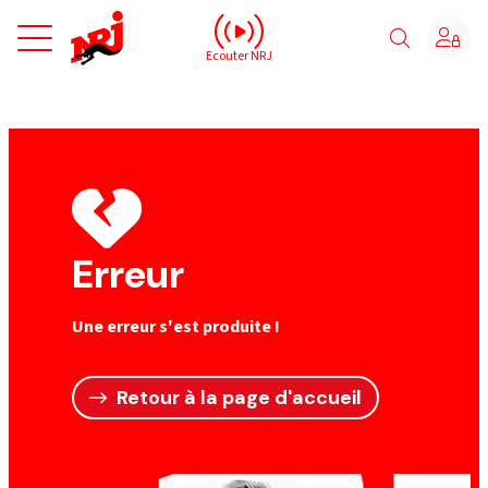
NRJ - Accueil
Ecouter NRJ
Erreur
Une erreur s'est produite !
Retour à la page d'accueil