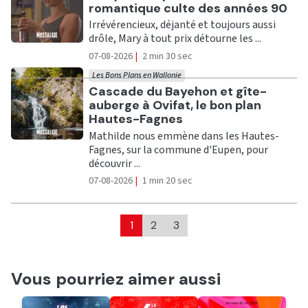
romantique culte des années 90
Irrévérencieux, déjanté et toujours aussi
drôle, Mary à tout prix détourne les ...
07-08-2026
|
2 min 30 sec
Les Bons Plans en Wallonie
Ecouter
Cascade du Bayehon et gîte-
auberge à Ovifat, le bon plan
Hautes-Fagnes
Mathilde nous emmène dans les Hautes-
Fagnes, sur la commune d'Eupen, pour
découvrir ...
07-08-2026
|
1 min 20 sec
1
2
3
Vous pourriez aimer aussi