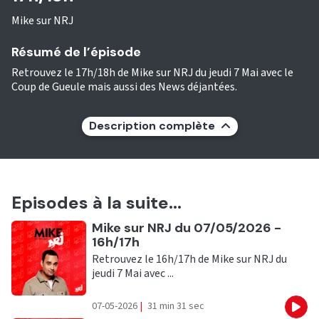
Mike sur NRJ
Résumé de l’épisode
Retrouvez le 17h/18h de Mike sur NRJ du jeudi 7 Mai avec le
Coup de Gueule mais aussi des News déjantées.
Description complète
Episodes à la suite...
Ecouter
Mike sur NRJ du 07/05/2026 -
16h/17h
Retrouvez le 16h/17h de Mike sur NRJ du
jeudi 7 Mai avec ...
07-05-2026
|
31 min 31 sec
Eco