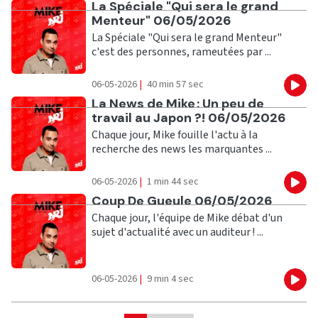
Ecouter
La Spéciale "Qui sera le grand
Menteur" 06/05/2026
La Spéciale "Qui sera le grand Menteur"
c'est des personnes, rameutées par ...
06-05-2026
|
40 min 57 sec
Eco
Ecouter
La News de Mike : Un peu de
travail au Japon ?! 06/05/2026
Chaque jour, Mike fouille l'actu à la
recherche des news les marquantes ...
06-05-2026
|
1 min 44 sec
Eco
Ecouter
Coup De Gueule 06/05/2026
Chaque jour, l'équipe de Mike débat d'un
sujet d'actualité avec un auditeur ! ...
06-05-2026
|
9 min 4 sec
Eco