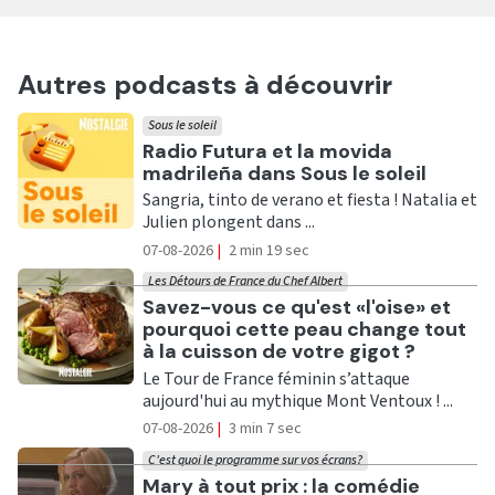
Autres podcasts à découvrir
Sous le soleil
Ecouter
Radio Futura et la movida
madrileña dans Sous le soleil
Sangria, tinto de verano et fiesta ! Natalia et
Julien plongent dans ...
07-08-2026
|
2 min 19 sec
Les Détours de France du Chef Albert
Ecouter
Savez-vous ce qu'est «l'oise» et
pourquoi cette peau change tout
à la cuisson de votre gigot ?
Le Tour de France féminin s’attaque
aujourd'hui au mythique Mont Ventoux ! ...
07-08-2026
|
3 min 7 sec
C'est quoi le programme sur vos écrans?
Ecouter
Mary à tout prix : la comédie