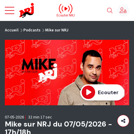
NRJ - Accueil
Ecouter NRJ
vous êtes ici
Accueil
Podcasts
Mike sur NRJ
Ecouter
07-05-2026
|
32 min 17 sec
Mike sur NRJ du 07/05/2026 -
17h/18h