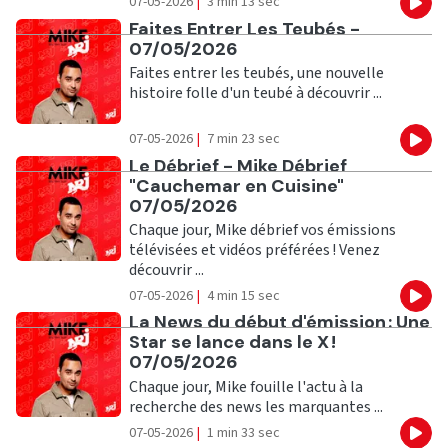
07-05-2026
|
3 min 13 sec
Eco
Ecouter
Faites Entrer Les Teubés -
07/05/2026
Faites entrer les teubés, une nouvelle
histoire folle d'un teubé à découvrir ...
07-05-2026
|
7 min 23 sec
Eco
Ecouter
Le Débrief - Mike Débrief
"Cauchemar en Cuisine"
07/05/2026
Chaque jour, Mike débrief vos émissions
télévisées et vidéos préférées ! Venez
découvrir ...
07-05-2026
|
4 min 15 sec
Eco
Ecouter
La News du début d'émission : Une
Star se lance dans le X !
07/05/2026
Chaque jour, Mike fouille l'actu à la
recherche des news les marquantes ...
07-05-2026
|
1 min 33 sec
Eco