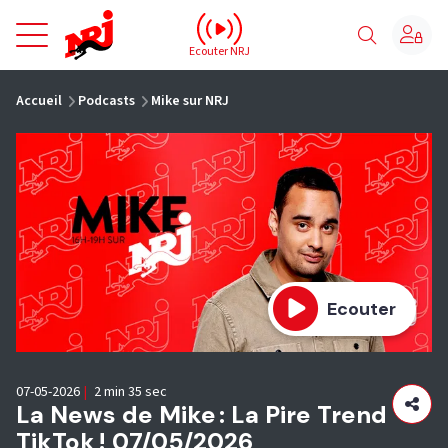
NRJ - Accueil
Ecouter NRJ
vous êtes ici
Accueil
Podcasts
Mike sur NRJ
Ecouter
07-05-2026
|
2 min 35 sec
La News de Mike : La Pire Trend
TikTok ! 07/05/2026