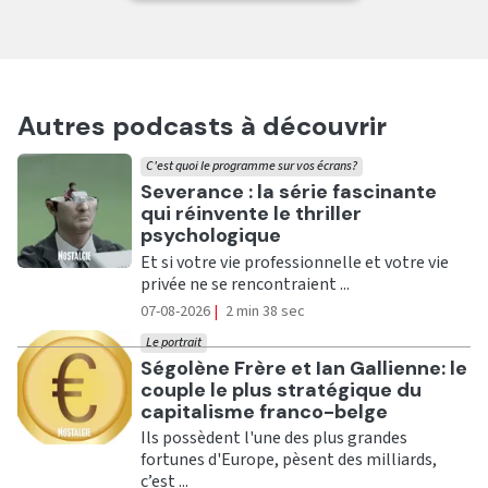
Autres podcasts à découvrir
C'est quoi le programme sur vos écrans?
Ecouter
Severance : la série fascinante
qui réinvente le thriller
psychologique
Et si votre vie professionnelle et votre vie
privée ne se rencontraient ...
07-08-2026
|
2 min 38 sec
Le portrait
Ecouter
Ségolène Frère et Ian Gallienne: le
couple le plus stratégique du
capitalisme franco-belge
Ils possèdent l'une des plus grandes
fortunes d'Europe, pèsent des milliards,
c’est ...