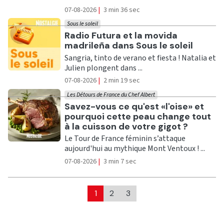
07-08-2026
|
3 min 36 sec
Sous le soleil
Ecouter
Radio Futura et la movida
madrileña dans Sous le soleil
Sangria, tinto de verano et fiesta ! Natalia et
Julien plongent dans ...
07-08-2026
|
2 min 19 sec
Les Détours de France du Chef Albert
Ecouter
Savez-vous ce qu'est «l'oise» et
pourquoi cette peau change tout
à la cuisson de votre gigot ?
Le Tour de France féminin s’attaque
aujourd'hui au mythique Mont Ventoux ! ...
07-08-2026
|
3 min 7 sec
1
2
3