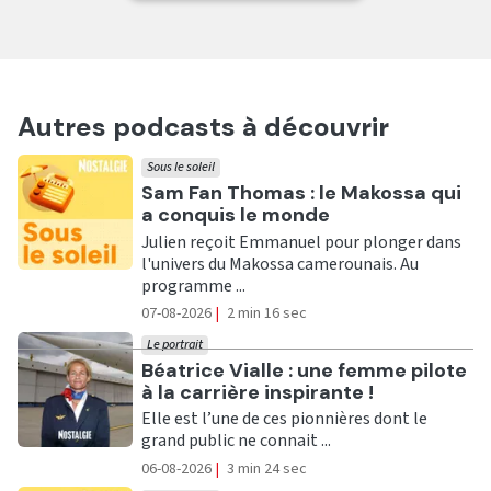
Autres podcasts à découvrir
Sous le soleil
Ecouter
Sam Fan Thomas : le Makossa qui
a conquis le monde
Julien reçoit Emmanuel pour plonger dans
l'univers du Makossa camerounais. Au
programme ...
07-08-2026
|
2 min 16 sec
Le portrait
Ecouter
Béatrice Vialle : une femme pilote
à la carrière inspirante !
Elle est l’une de ces pionnières dont le
grand public ne connait ...
06-08-2026
|
3 min 24 sec