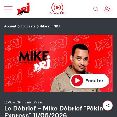
NRJ - Accueil
Ecouter NRJ
vous êtes ici
Accueil
Podcasts
Mike sur NRJ
Ecouter
11-05-2026
|
3 min 35 sec
Le Débrief - Mike Débrief "Pékin
Express" 11/05/2026