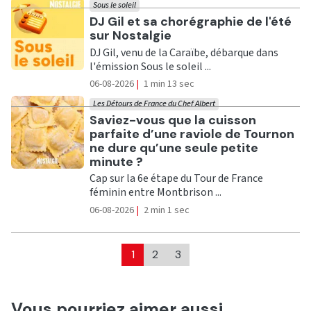
Sous le soleil
Ecouter
DJ Gil et sa chorégraphie de l'été
sur Nostalgie
DJ Gil, venu de la Caraïbe, débarque dans
l'émission Sous le soleil ...
06-08-2026
|
1 min 13 sec
Les Détours de France du Chef Albert
Ecouter
Saviez-vous que la cuisson
parfaite d’une raviole de Tournon
ne dure qu’une seule petite
minute ?
Cap sur la 6e étape du Tour de France
féminin entre Montbrison ...
06-08-2026
|
2 min 1 sec
1
2
3
Vous pourriez aimer aussi