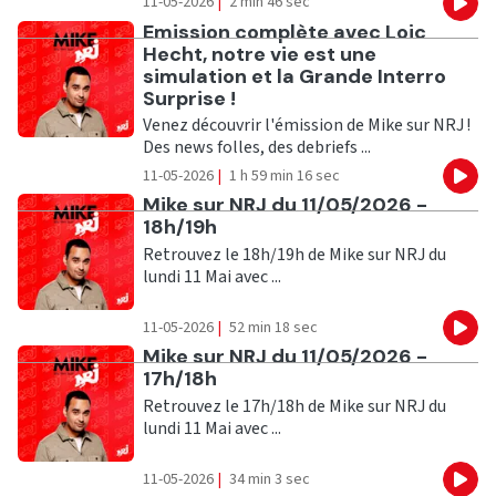
11-05-2026
|
2 min 46 sec
Eco
Ecouter
Emission complète avec Loic
Hecht, notre vie est une
simulation et la Grande Interro
Surprise !
Venez découvrir l'émission de Mike sur NRJ !
Des news folles, des debriefs ...
11-05-2026
|
1 h 59 min 16 sec
Eco
Ecouter
Mike sur NRJ du 11/05/2026 -
18h/19h
Retrouvez le 18h/19h de Mike sur NRJ du
lundi 11 Mai avec ...
11-05-2026
|
52 min 18 sec
Eco
Ecouter
Mike sur NRJ du 11/05/2026 -
17h/18h
Retrouvez le 17h/18h de Mike sur NRJ du
lundi 11 Mai avec ...
11-05-2026
|
34 min 3 sec
Eco