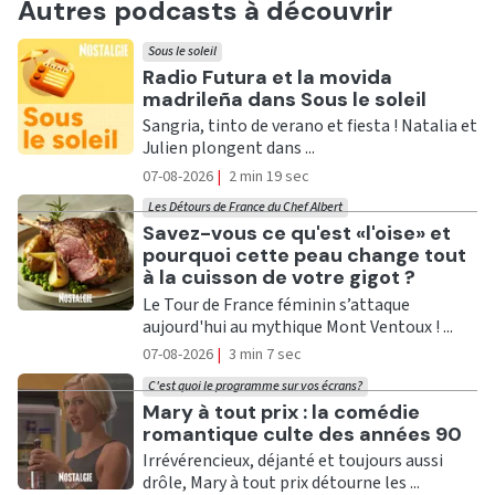
Autres podcasts à découvrir
Sous le soleil
Ecouter
Radio Futura et la movida
madrileña dans Sous le soleil
Sangria, tinto de verano et fiesta ! Natalia et
Julien plongent dans ...
07-08-2026
|
2 min 19 sec
Les Détours de France du Chef Albert
Ecouter
Savez-vous ce qu'est «l'oise» et
pourquoi cette peau change tout
à la cuisson de votre gigot ?
Le Tour de France féminin s’attaque
aujourd'hui au mythique Mont Ventoux ! ...
07-08-2026
|
3 min 7 sec
C'est quoi le programme sur vos écrans?
Ecouter
Mary à tout prix : la comédie
romantique culte des années 90
Irrévérencieux, déjanté et toujours aussi
drôle, Mary à tout prix détourne les ...