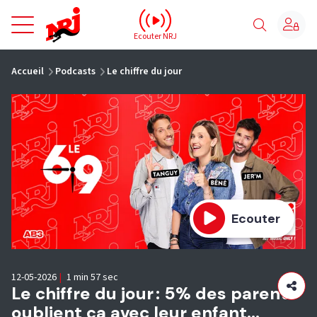
NRJ - Accueil
Ecouter NRJ
vous êtes ici
Accueil
Podcasts
Le chiffre du jour
Ecouter
12-05-2026
|
1 min 57 sec
Le chiffre du jour : 5% des parents
oublient ça avec leur enfant...