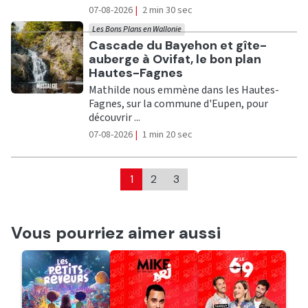
07-08-2026
|
2 min 30 sec
Les Bons Plans en Wallonie
Ecouter
Cascade du Bayehon et gîte-
auberge à Ovifat, le bon plan
Hautes-Fagnes
Mathilde nous emmène dans les Hautes-
Fagnes, sur la commune d'Eupen, pour
découvrir ...
07-08-2026
|
1 min 20 sec
1
2
3
Vous pourriez aimer aussi