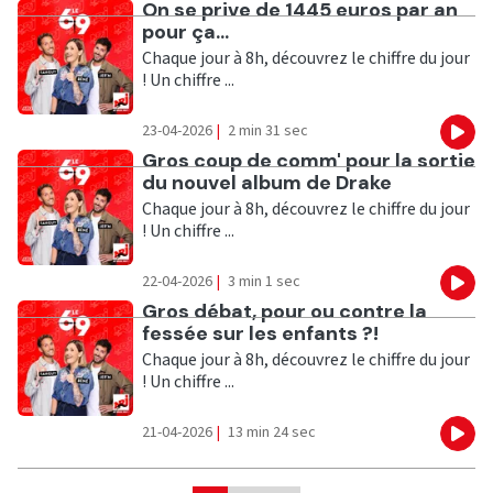
Ecouter
On se prive de 1445 euros par an
pour ça...
Chaque jour à 8h, découvrez le chiffre du jour
! Un chiffre ...
23-04-2026
|
2 min 31 sec
Eco
Ecouter
Gros coup de comm' pour la sortie
du nouvel album de Drake
Chaque jour à 8h, découvrez le chiffre du jour
! Un chiffre ...
22-04-2026
|
3 min 1 sec
Eco
Ecouter
Gros débat, pour ou contre la
fessée sur les enfants ?!
Chaque jour à 8h, découvrez le chiffre du jour
! Un chiffre ...
21-04-2026
|
13 min 24 sec
Eco