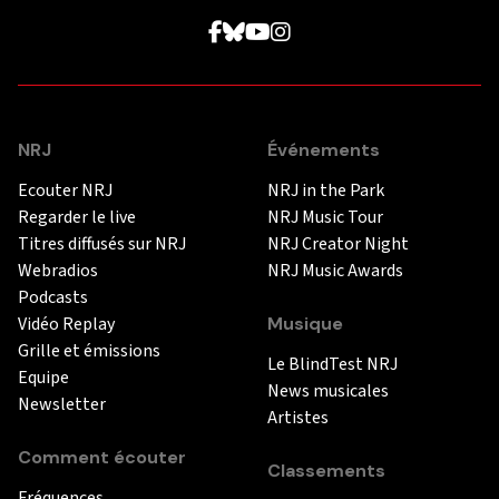
NRJ
Événements
Ecouter NRJ
NRJ in the Park
Regarder le live
NRJ Music Tour
Titres diffusés sur NRJ
NRJ Creator Night
Webradios
NRJ Music Awards
Podcasts
Vidéo Replay
Musique
Grille et émissions
Le BlindTest NRJ
Equipe
News musicales
Newsletter
Artistes
Comment écouter
Classements
Fréquences