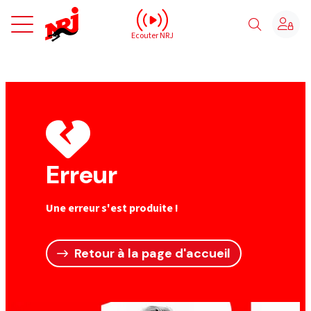
NRJ - Accueil
Ecouter NRJ
Erreur
Une erreur s'est produite !
Retour à la page d'accueil