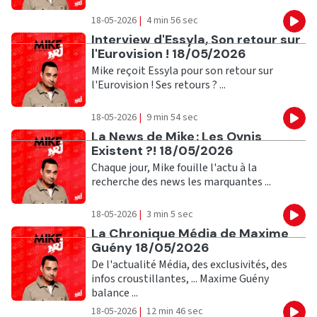
18-05-2026
|
4 min 56 sec
Eco
Ecouter
Interview d'Essyla, Son retour sur
l'Eurovision ! 18/05/2026
Mike reçoit Essyla pour son retour sur
l'Eurovision ! Ses retours ? ...
18-05-2026
|
9 min 54 sec
Eco
Ecouter
La News de Mike : Les Ovnis
Existent ?! 18/05/2026
Chaque jour, Mike fouille l'actu à la
recherche des news les marquantes ...
18-05-2026
|
3 min 5 sec
Eco
Ecouter
La Chronique Média de Maxime
Guény 18/05/2026
De l'actualité Média, des exclusivités, des
infos croustillantes, ... Maxime Guény
balance ...
18-05-2026
|
12 min 46 sec