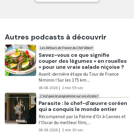
Autres podcasts à découvrir
Les Détours de France du Chef Albert
Ecouter
Savez-vous ce que signifie
couper des légumes « en rouelles
» pour une vraie salade niçoise ?
Avant-dernière étape du Tour de France
féminin ! Sur les 175 km ...
08-08-2026
|
2 min 59 sec
C'est quoi le programme sur vos écrans?
Ecouter
Parasite : le chef-d'œuvre coréen
qui a conquis le monde entier
Récompensé par la Palme d'Or à Cannes et
l'Oscar du meilleur film, ...
08-08-2026
|
2 min 30 sec