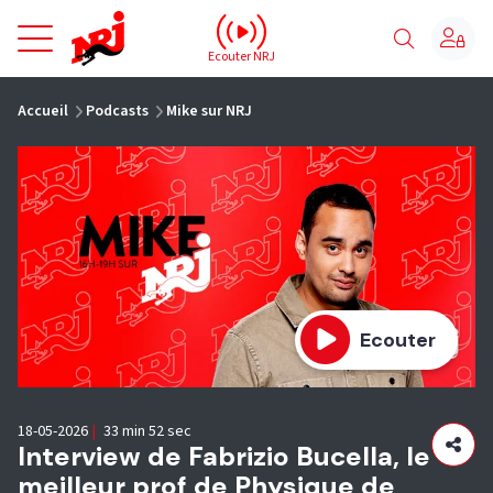
NRJ - Accueil
Ecouter NRJ
vous êtes ici
Accueil
Podcasts
Mike sur NRJ
Ecouter
18-05-2026
|
33 min 52 sec
Interview de Fabrizio Bucella, le
meilleur prof de Physique de