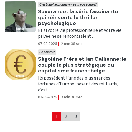
C'est quoi le programme sur vos écrans?
Ecouter
Severance : la série fascinante
qui réinvente le thriller
psychologique
Et si votre vie professionnelle et votre vie
privée ne se rencontraient ...
07-08-2026
|
2 min 38 sec
Le portrait
Ecouter
Ségolène Frère et Ian Gallienne: le
couple le plus stratégique du
capitalisme franco-belge
Ils possèdent l'une des plus grandes
fortunes d'Europe, pèsent des milliards,
c’est ...
07-08-2026
|
3 min 36 sec
1
2
3