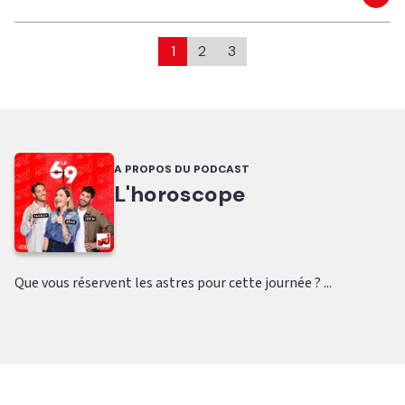
Eco
1
2
3
A PROPOS DU PODCAST
L'horoscope
Que vous réservent les astres pour cette journée ? ...