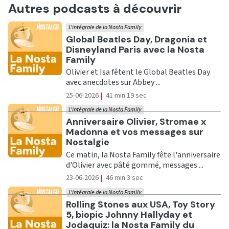
Autres podcasts à découvrir
L'intégrale de la Nosta Family
Ecouter
Global Beatles Day, Dragonia et
Disneyland Paris avec la Nosta
Family
Olivier et Isa fêtent le Global Beatles Day
avec anecdotes sur Abbey ...
25-06-2026
|
41 min 19 sec
L'intégrale de la Nosta Family
Ecouter
Anniversaire Olivier, Stromae x
Madonna et vos messages sur
Nostalgie
Ce matin, la Nosta Family fête l'anniversaire
d'Olivier avec pâté gommé, messages ...
23-06-2026
|
46 min 3 sec
L'intégrale de la Nosta Family
Ecouter
Rolling Stones aux USA, Toy Story
5, biopic Johnny Hallyday et
Jodaquiz: la Nosta Family du