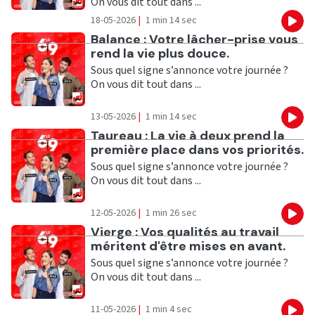
On vous dit tout dans ...
18-05-2026
|
1 min 14 sec
Eco
Ecouter
Balance : Votre lâcher-prise vous
rend la vie plus douce.
Sous quel signe s’annonce votre journée ?
On vous dit tout dans ...
13-05-2026
|
1 min 14 sec
Eco
Ecouter
Taureau : La vie à deux prend la
première place dans vos priorités.
Sous quel signe s’annonce votre journée ?
On vous dit tout dans ...
12-05-2026
|
1 min 26 sec
Eco
Ecouter
Vierge : Vos qualités au travail
méritent d'être mises en avant.
Sous quel signe s’annonce votre journée ?
On vous dit tout dans ...
11-05-2026
|
1 min 4 sec