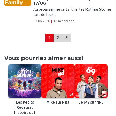
17/06
Au programme ce 17 juin : les Rolling Stones
lors de leur ...
17-06-2026
|
42 min 59 sec
1
2
3
Vous pourriez aimer aussi
Les Petits
Mike sur NRJ
Le 6/9 sur NRJ
Rêveurs :
histoires et