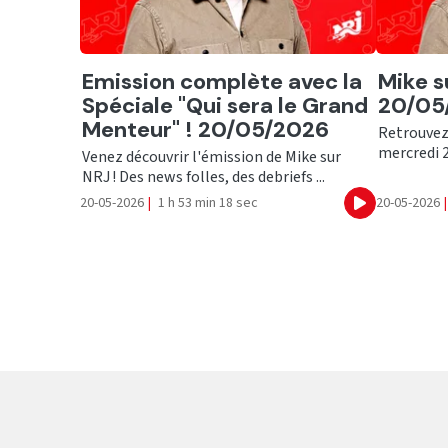
Ecouter
Ecout
Emission complète avec la
Mike s
Spéciale "Qui sera le Grand
20/05/
Menteur" ! 20/05/2026
Retrouvez
mercredi 20
Venez découvrir l'émission de Mike sur
NRJ ! Des news folles, des debriefs ...
20-05-2026
|
1 h 53 min 18 sec
20-05-2026
|
Ecouter