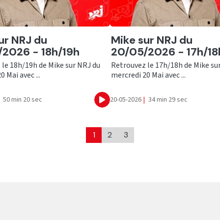
er
Ecouter
ur NRJ du
Mike sur NRJ du
2026 - 18h/19h
20/05/2026 - 17h/18
 le 18h/19h de Mike sur NRJ du
Retrouvez le 17h/18h de Mike su
 Mai avec ...
mercredi 20 Mai avec ...
50 min 20 sec
20-05-2026
|
34 min 29 sec
Ecouter
1
2
3