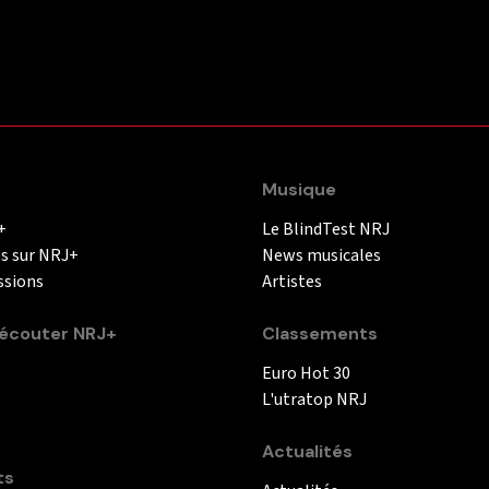
Musique
+
Le BlindTest NRJ
és sur NRJ+
News musicales
ssions
Artistes
couter NRJ+
Classements
Euro Hot 30
L'utratop NRJ
Actualités
ts