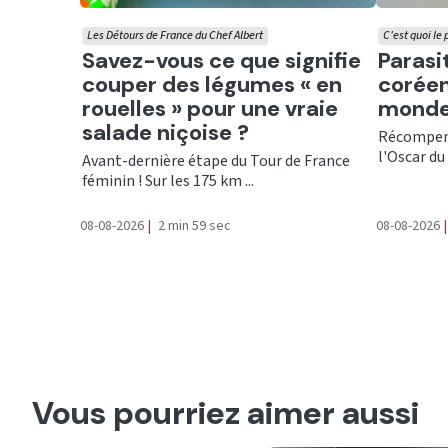
Les Détours de France du Chef Albert
C'est quoi le
Ecouter
Ecout
Savez-vous ce que signifie
Parasi
couper des légumes « en
coréen
rouelles » pour une vraie
monde
salade niçoise ?
Récompens
l'Oscar du 
Avant-dernière étape du Tour de France
féminin ! Sur les 175 km ...
08-08-2026
|
2 min 59 sec
08-08-2026
|
Vous pourriez aimer aussi