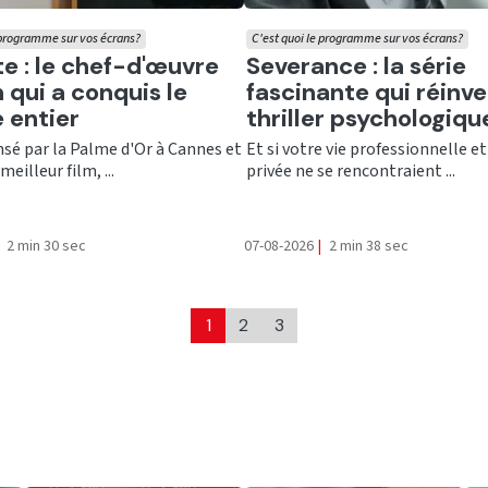
 programme sur vos écrans?
C'est quoi le programme sur vos écrans?
er
Ecouter
te : le chef-d'œuvre
Severance : la série
 qui a conquis le
fascinante qui réinve
 entier
thriller psychologiqu
é par la Palme d'Or à Cannes et
Et si votre vie professionnelle et
meilleur film, ...
privée ne se rencontraient ...
2 min 30 sec
07-08-2026
|
2 min 38 sec
1
2
3