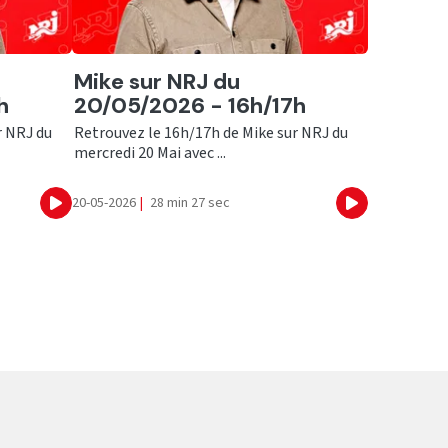
Ecouter
Mike sur NRJ du
h
20/05/2026 - 16h/17h
r NRJ du
Retrouvez le 16h/17h de Mike sur NRJ du
mercredi 20 Mai avec ...
20-05-2026
|
28 min 27 sec
Ecouter
Ecouter