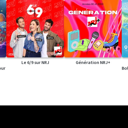
Le 6/9 sur NRJ
Génération NRJ+
our
Bol