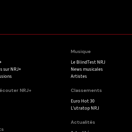
Musique
+
Le BlindTest NRJ
és sur NRJ+
News musicales
ssions
Artistes
couter NRJ+
Classements
Euro Hot 30
L'utratop NRJ
Actualités
ts