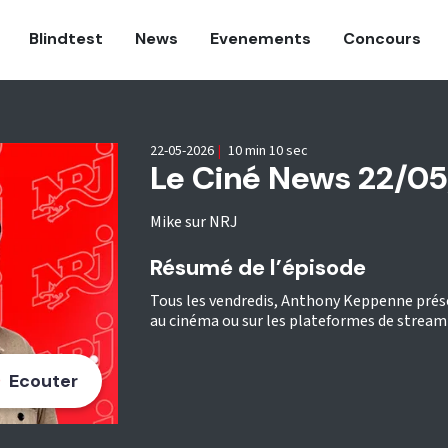
Blindtest
News
Evenements
Concours
22-05-2026
|
10 min 10 sec
Le Ciné News 22/0
Mike sur NRJ
Résumé de l’épisode
Tous les vendredis, Anthony Keppenne présent
au cinéma ou sur les plateformes de streami
Ecouter