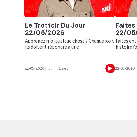
Ecouter
Ecout
Le Trottoir Du Jour
Faites
22/05/2026
22/05
Apprenez moi quelque chose ? Chaque jour,
Faites ent
ils doivent répondre à une ...
histoire fo
22-05-2026
|
9 min 1 sec
22-05-2026
|
Ecouter