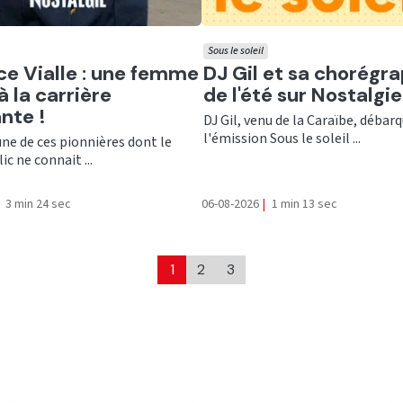
Sous le soleil
er
Ecouter
ce Vialle : une femme
DJ Gil et sa chorégr
à la carrière
de l'été sur Nostalgie
ante !
DJ Gil, venu de la Caraïbe, débar
l'émission Sous le soleil ...
’une de ces pionnières dont le
ic ne connait ...
3 min 24 sec
06-08-2026
|
1 min 13 sec
1
2
3