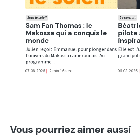
Sous le soleil
Le portrait
Ecouter
Ecout
Sam Fan Thomas : le
Béatri
Makossa qui a conquis le
pilote 
monde
inspir
Julien reçoit Emmanuel pour plonger dans
Elle est l
l'univers du Makossa camerounais. Au
grand publ
programme ...
07-08-2026
|
2 min 16 sec
06-08-2026
|
Vous pourriez aimer aussi