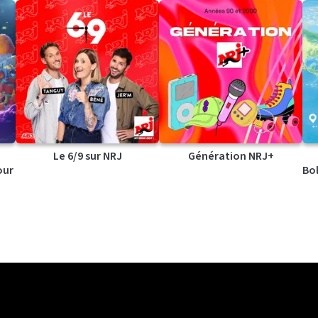
Le 6/9 sur NRJ
Génération NRJ+
our
Bol