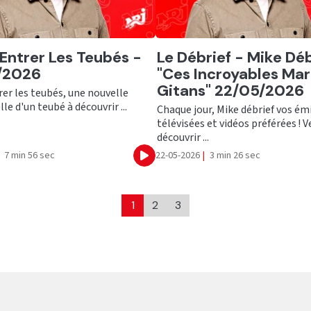
er
Ecouter
 Entrer Les Teubés -
Le Débrief - Mike Déb
/2026
"Ces Incroyables Mar
Gitans" 22/05/2026
rer les teubés, une nouvelle
lle d'un teubé à découvrir ...
Chaque jour, Mike débrief vos ém
télévisées et vidéos préférées ! 
découvrir ...
7 min 56 sec
22-05-2026
|
3 min 26 sec
Ecouter
1
2
3