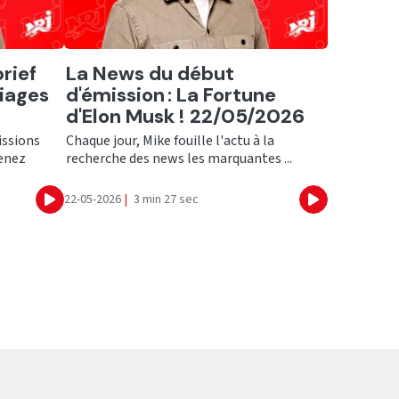
Ecouter
rief
La News du début
iages
d'émission : La Fortune
d'Elon Musk ! 22/05/2026
issions
Chaque jour, Mike fouille l'actu à la
Venez
recherche des news les marquantes ...
22-05-2026
|
3 min 27 sec
Ecouter
Ecouter